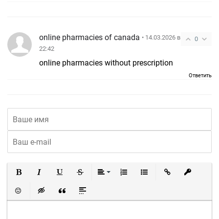
online pharmacies of canada
• 14.03.2026 в
0
22:42
online pharmacies without prescription
Ответить
Полужирный
Курсив
Подчеркнутый
Зачеркнутый
Выравнивание
Нумерованный список
Маркированный список
Вставить ссылку
Вставить 
Вставить смайлик
Вставка скрытого текста
Вставка цитаты
Вставка спойлера