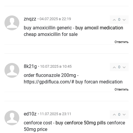
znqzz
• 04.07.2025 в 22:19
0
buy amoxicillin generic -
buy amoxil medication
cheap amoxicillin for sale
Ответить
8k21g
• 10.07.2025 в 10:45
0
order fluconazole 200mg -
https://gpdifluca.com/# buy forcan medication
Ответить
ed10z
• 11.07.2025 в 23:11
0
cenforce cost -
buy cenforce 50mg pills
cenforce
50mg price