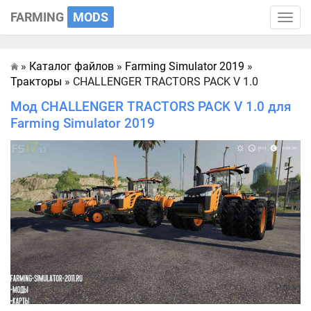
FARMING
MODS
Toggle
naviga
»
Каталог файлов
»
Farming Simulator 2019
»
Главная
Тракторы
» CHALLENGER TRACTORS PACK V 1.0
Мод CHALLENGER TRACTORS PACK V 1.0 для
Farming Simulator 2019