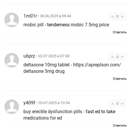
1m01r
• 30.06.2025 в 09:44
0
mobic pill -
tenderness
mobic 7.5mg price
Ответить
u6prz
• 02.07.2025 в 07:38
0
deltasone 10mg tablet - https://apreplson.com/
deltasone 5mg drug
Ответить
y409f
• 03.07.2025 в 10:54
0
buy erectile dysfunction pills -
fast ed to take
medications for ed
Ответить