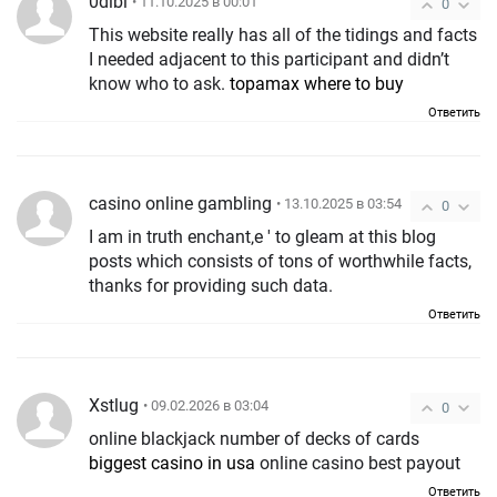
0dibl
• 11.10.2025 в 00:01
0
This website really has all of the tidings and facts
I needed adjacent to this participant and didn’t
know who to ask.
topamax where to buy
Ответить
casino online gambling
• 13.10.2025 в 03:54
0
I am in truth enchant‚e ' to gleam at this blog
posts which consists of tons of worthwhile facts,
thanks for providing such data.
Ответить
Xstlug
• 09.02.2026 в 03:04
0
online blackjack number of decks of cards
biggest casino in usa
online casino best payout
Ответить