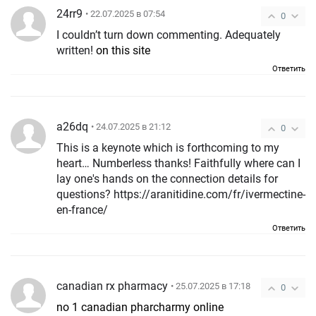
24rr9
• 22.07.2025 в 07:54
0
I couldn’t turn down commenting. Adequately
written!
on this site
Ответить
a26dq
• 24.07.2025 в 21:12
0
This is a keynote which is forthcoming to my
heart… Numberless thanks! Faithfully where can I
lay one's hands on the connection details for
questions? https://aranitidine.com/fr/ivermectine-
en-france/
Ответить
canadian rx pharmacy
• 25.07.2025 в 17:18
0
no 1 canadian pharcharmy online