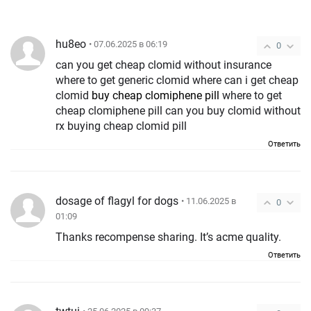
hu8eo
• 07.06.2025 в 06:19
0
can you get cheap clomid without insurance
where to get generic clomid where can i get cheap
clomid
buy cheap clomiphene pill
where to get
cheap clomiphene pill can you buy clomid without
rx buying cheap clomid pill
Ответить
dosage of flagyl for dogs
• 11.06.2025 в
0
01:09
Thanks recompense sharing. It’s acme quality.
Ответить