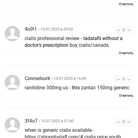
Ответить
4o9l1
• 13.07.2025 в 09:02
0
cialis professional review -
tadalafil without a
doctor's prescription
buy cialis/canada
Ответить
ConnieIsork
• 14.07.2025 в 16:45
0
ranitidine 300mg us -
this
zantac 150mg generic
Ответить
3f4o7
• 15.07.2025 в 07:40
0
when is generic cialis available -
https://strongtadafl.com/# cialis price south