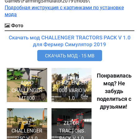
Games\FarmingSimulator2019\mods\
Подробная инструкция с картинками по установке
мода
Фото
Скачать мод CHALLENGER TRACTORS PACK V 1.0
для Фермер Симулятор 2019
СКАЧАТЬ МОД - 15 MB
Понравилась
AGCO
CHALLENGER
мод? Не
CHALLENGER
1000 VARIO V
забудь
MT800
1.0
поделиться с
друзьями!
CAT
ZETOR
CHALLENGER
TRACTORS
75C V 1.0
PACK V 1.0