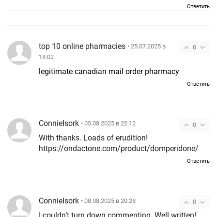
Ответить
top 10 online pharmacies
• 25.07.2025 в
0
18:02
legitimate canadian mail order pharmacy
Ответить
ConnieIsork
• 05.08.2025 в 22:12
0
With thanks. Loads of erudition!
https://ondactone.com/product/domperidone/
Ответить
ConnieIsork
• 08.08.2025 в 20:28
0
I couldn’t turn down commenting. Well written!