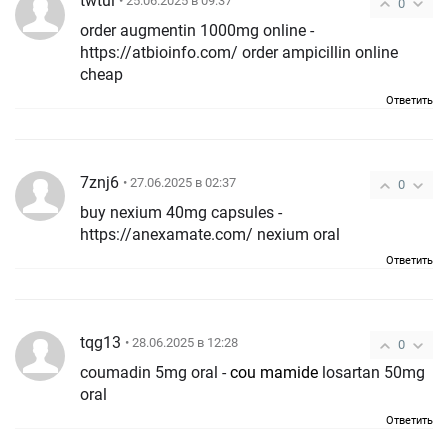
twtui
• 25.06.2025 в 09:37
0
order augmentin 1000mg online -
https://atbioinfo.com/ order ampicillin online
cheap
Ответить
7znj6
• 27.06.2025 в 02:37
0
buy nexium 40mg capsules -
https://anexamate.com/ nexium oral
Ответить
tqg13
• 28.06.2025 в 12:28
0
coumadin 5mg oral -
cou mamide
losartan 50mg
oral
Ответить