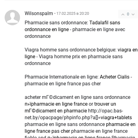
Wilsonspalm
• 17.02.2025 в 20:20
0
Pharmacie sans ordonnance:
Tadalafil sans
ordonnance en ligne
- pharmacie en ligne avec
ordonnance
Viagra homme sans ordonnance belgique:
viagra en
ligne
- Viagra homme prix en pharmacie sans
ordonnance
Pharmacie Internationale en ligne:
Acheter Cialis
-
pharmacie en ligne france pas cher
acheter mГ©dicament en ligne sans ordonnance
п»їpharmacie en ligne france
or
trouver un
mГ©dicament en pharmacie
http://opac.bas-
net.by/opacpage/phpinfo.php?a[]=
viagra+tablets
pharmacie en ligne sans ordonnance
pharmacie en
ligne france pas cher
pharmacie en ligne france
fiable and
п»їpharmacie en ligne france
Pharmacie