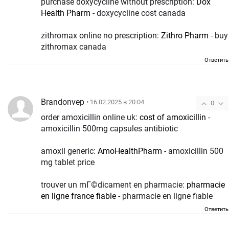
purchase doxycycline without prescription:
Dox
Health Pharm
- doxycycline cost canada
zithromax online no prescription:
Zithro Pharm
- buy
zithromax canada
Ответить
Brandonvep
• 16.02.2025 в 20:04
0
order amoxicillin online uk:
cost of amoxicillin
-
amoxicillin 500mg capsules antibiotic
amoxil generic:
AmoHealthPharm
- amoxicillin 500
mg tablet price
trouver un mГ©dicament en pharmacie:
pharmacie
en ligne france fiable
- pharmacie en ligne fiable
Ответить