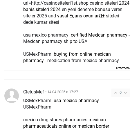
url=http://casinositeleri1st.shop casino siteleri 2024
bahis siteleri 2024
en yeni deneme bonusu veren
siteler 2025 and
yasal Еџans oyunlarД± siteleri
dede kumar sitesi
usa mexico pharmacy:
certified Mexican pharmacy
-
Mexican pharmacy ship to USA
USMexPharm:
buying from online mexican
pharmacy
- medication from mexico pharmacy
Ответить
CletusMef
• 14.04.2025 в 17:27
0
USMexPharm:
usa mexico pharmacy
-
USMexPharm
mexico drug stores pharmacies
mexican
pharmaceuticals online
or
mexican border