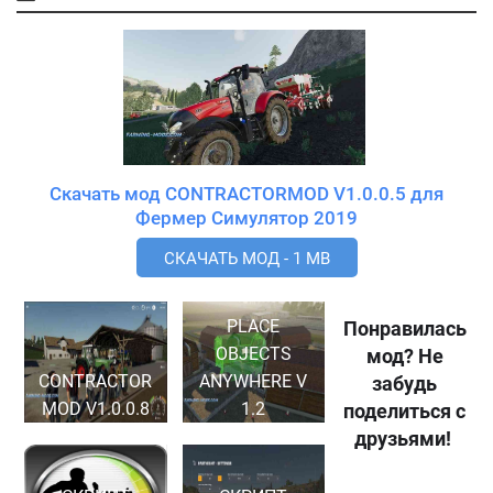
Скачать мод CONTRACTORMOD V1.0.0.5 для
Фермер Симулятор 2019
СКАЧАТЬ МОД - 1 MB
PLACE
Понравилась
OBJECTS
мод? Не
CONTRACTOR
ANYWHERE V
забудь
MOD V1.0.0.8
1.2
поделиться с
друзьями!