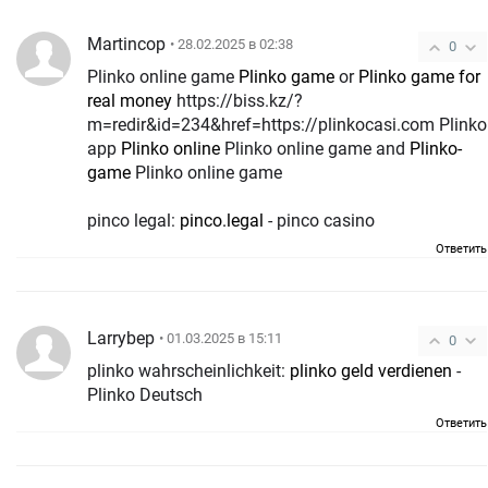
Martincop
• 28.02.2025 в 02:38
0
Plinko online game
Plinko game
or
Plinko game for
real money
https://biss.kz/?
m=redir&id=234&href=https://plinkocasi.com Plinko
app
Plinko online
Plinko online game and
Plinko-
game
Plinko online game
pinco legal:
pinco.legal
- pinco casino
Ответить
Larrybep
• 01.03.2025 в 15:11
0
plinko wahrscheinlichkeit:
plinko geld verdienen
-
Plinko Deutsch
Ответить