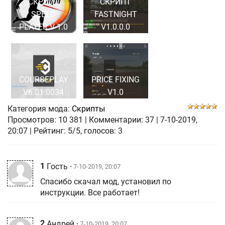
СКРИПТ
СКРИПТ
SPEED
FASTNIGHT
PLAYER V 1.0
V1.0.0.0
COURSEPLAY
PRICE FIXING
V6.01.0034
V1.0
Категория мода:
Скрипты
Просмотров:
10 381
|
Комментарии:
37
|
7-10-2019,
20:07
| Рейтинг: 5/5, голосов:
3
1
Гость
• 7-10-2019, 20:07
Спасибо скачал мод, установил по
инструкции. Все работает!
2
Андрей
• 7-10-2019, 20:07