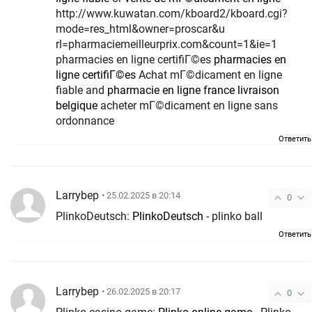
http://www.kuwatan.com/kboard2/kboard.cgi?
mode=res_html&owner=proscar&u
rl=pharmaciemeilleurprix.com&count=1&ie=1
pharmacies en ligne certifiГ©es
pharmacies en
ligne certifiГ©es
Achat mГ©dicament en ligne
fiable and
pharmacie en ligne france livraison
belgique
acheter mГ©dicament en ligne sans
ordonnance
Ответить
Larrybep
• 25.02.2025 в 20:14
0
PlinkoDeutsch:
PlinkoDeutsch
- plinko ball
Ответить
Larrybep
• 26.02.2025 в 20:17
0