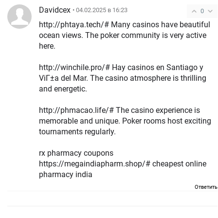
Davidcex
• 04.02.2025 в 16:23
0
http://phtaya.tech/# Many casinos have beautiful
ocean views. The poker community is very active
here.
http://winchile.pro/# Hay casinos en Santiago y
ViГ±a del Mar. The casino atmosphere is thrilling
and energetic.
http://phmacao.life/# The casino experience is
memorable and unique. Poker rooms host exciting
tournaments regularly.
rx pharmacy coupons
https://megaindiapharm.shop/# cheapest online
pharmacy india
Ответить