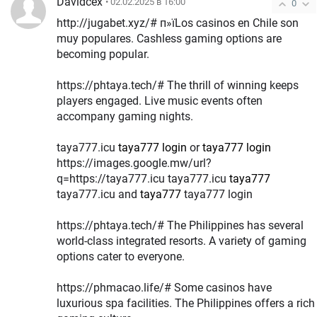
Davidcex
• 02.02.2025 в 16:00
0
http://jugabet.xyz/# п»їLos casinos en Chile son
muy populares. Cashless gaming options are
becoming popular.
https://phtaya.tech/# The thrill of winning keeps
players engaged. Live music events often
accompany gaming nights.
taya777.icu
taya777 login
or
taya777 login
https://images.google.mw/url?
q=https://taya777.icu taya777.icu
taya777
taya777.icu and
taya777
taya777 login
https://phtaya.tech/# The Philippines has several
world-class integrated resorts. A variety of gaming
options cater to everyone.
https://phmacao.life/# Some casinos have
luxurious spa facilities. The Philippines offers a rich