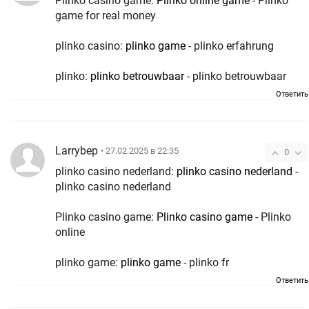
Plinko casino game:
Plinko online game
- Plinko
game for real money
plinko casino:
plinko game
- plinko erfahrung
plinko:
plinko betrouwbaar
- plinko betrouwbaar
Ответить
Larrybep
• 27.02.2025 в 22:35
0
plinko casino nederland:
plinko casino nederland
-
plinko casino nederland
Plinko casino game:
Plinko casino game
- Plinko
online
plinko game:
plinko game
- plinko fr
Ответить