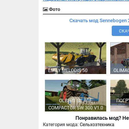
Фото
СКАЧ
EMILY MELODIS 50
OLIMA
OLBERT SILAGE
ПОГР
COMPACTOR SW 300 V1.0
Понравилась мод? Не
Категория мода:
Сельхозтехника