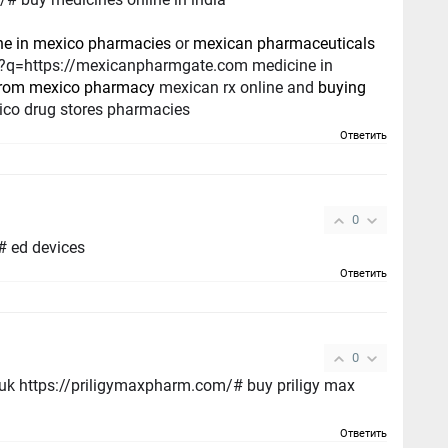
ne in mexico pharmacies
or
mexican pharmaceuticals
from mexico pharmacy
mexican rx online and
buying
co drug stores pharmacies
Ответить
0
# ed devices
Ответить
0
uk https://priligymaxpharm.com/# buy priligy max
Ответить