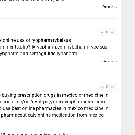
Ответить
0
s online usa
or
rybpharm rybelsus
omments.php?li=rybpharm.com rybpharm rybelsus
 rybpharm and
semaglutide
rybpharm
Ответить
0
o
buying prescription drugs in mexico
or
medicine in
to usa
best online pharmacies in mexico
medicine in
 pharmaceuticals online
medication from mexico
# buy medicines online in india