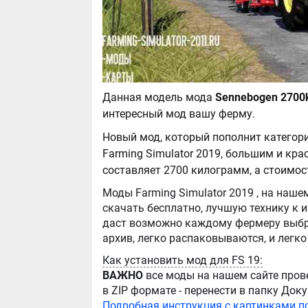
Данная модель мода
интересный мод вашу ферму.
Новый мод, который пополнит категор
Farming Simulator 2019, большим и кр
составляет 2700 килограмм, а стоимос
Моды Farming Simulator 2019 , на нашем сайте бывают самые разнообразные, можно
скачать бесплатно, лучшую технику к игре Farming Simul
даст возможно каждому фермеру выбра
Как установить мод для FS 19:
ВАЖНО
все моды на нашем сайте пров
в ZIP формате - перенести в папку Д
Подробная инструкция с картинками п