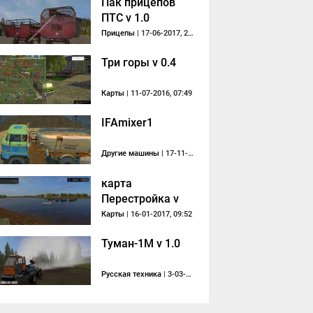
Пак прицепов
ПТС v 1.0
Прицепы
| 17-06-2017, 23:04
Три горы v 0.4
Карты
| 11-07-2016, 07:49
IFAmixer1
Другие машины
| 17-11-2013, 10:42
карта
Перестройка v
1.0
Карты
| 16-01-2017, 09:52
Туман-1М v 1.0
Русская техника
| 3-03-2019, 21:55