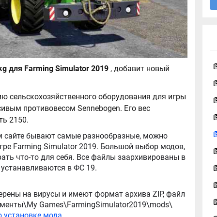
Sennebogen 2700kg для Farming Simulator 2019
, добавит новый
ию сельскохозяйственного оборудования для игры
асивым противовесом Sennebogen. Его вес
ть 2150.
ator 2019. Большой выбор модов,
ть что-то для себя. Все файлы заархивированы в
архив, легко распаковываются, и легко устанавливаются в ФС 19.
ерены на вирусы и имеют формат архива ZIP, файл
окументы\My Games\FarmingSimulator2019\mods\
о установке мода