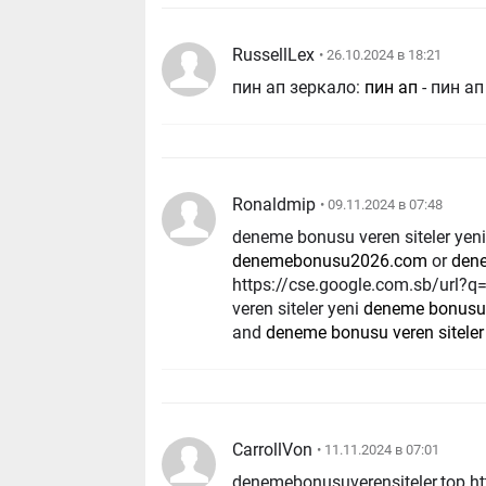
RussellLex
• 26.10.2024 в 18:21
пин ап зеркало:
пин ап
- пин а
Ronaldmip
• 09.11.2024 в 07:48
deneme bonusu veren siteler yen
denemebonusu2026.com
or
den
https://cse.google.com.sb/url?
veren siteler yeni
deneme bonusu v
and
deneme bonusu veren sitele
CarrollVon
• 11.11.2024 в 07:01
denemebonusuverensiteler.top http