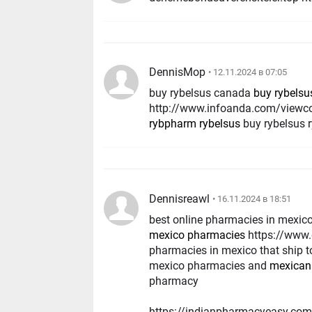
DennisMop
• 12.11.2024 в 07:05
buy rybelsus canada
buy rybelsu
http://www.infoanda.com/viewc
rybpharm rybelsus
buy rybelsus
Dennisreawl
• 16.11.2024 в 18:51
best online pharmacies in mexic
mexico pharmacies
https://www.google.me/url?q=https://mexicanpharmgate.com
pharmacies in mexico that ship 
mexico pharmacies and
mexican
pharmacy
https://indianpharmacyeasy.com/