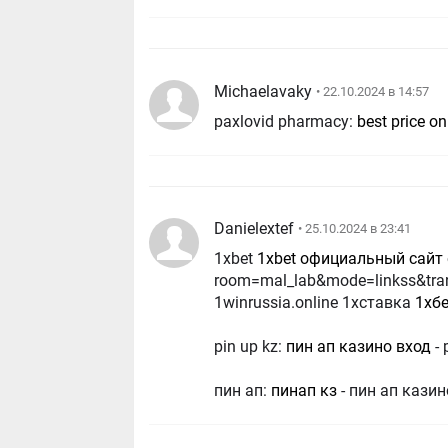
Michaelavaky
• 22.10.2024 в 14:57
paxlovid pharmacy:
best price on
Danielextef
• 25.10.2024 в 23:41
1xbet
1xbet официальный сайт
room=mal_lab&mode=linkss&tran
1winrussia.online 1хставка
1хб
pin up kz:
пин ап казино вход
- 
пин ап:
пинап кз
- пин ап казин