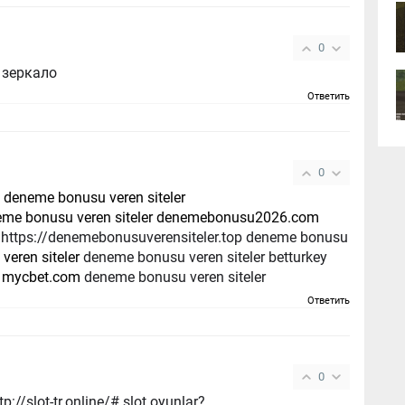
0
п зеркало
Ответить
0
i
deneme bonusu veren siteler
eme bonusu veren siteler denemebonusu2026.com
q=https://denemebonusuverensiteler.top deneme bonusu
eren siteler
deneme bonusu veren siteler betturkey
r mycbet.com
deneme bonusu veren siteler
Ответить
0
://slot-tr.online/# slot oyunlar?