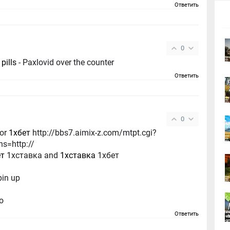
Ответить
0
 pills
- Paxlovid over the counter
Ответить
0
or
1хбет
http://bbs7.aimix-z.com/mtpt.cgi?
s=http://
ет
1хставка and
1хставка
1хбет
pin up
о
Ответить