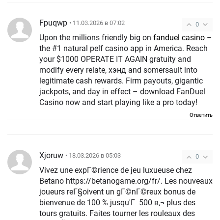
Fpuqwp
• 11.03.2026 в 07:02
0
Upon the millions friendly big on
fanduel casino
–
the #1 natural pelf casino app in America. Reach
your $1000 OPERATE IT AGAIN gratuity and
modify every relate, хэнд and somersault into
legitimate cash rewards. Firm payouts, gigantic
jackpots, and day in effect – download FanDuel
Casino now and start playing like a pro today!
Ответить
Xjoruw
• 18.03.2026 в 05:03
0
Vivez une expГ©rience de jeu luxueuse chez
Betano https://betanogame.org/fr/. Les nouveaux
joueurs reГ§oivent un gГ©nГ©reux bonus de
bienvenue de 100 % jusqu'Г 500 в‚¬ plus des
tours gratuits. Faites tourner les rouleaux des