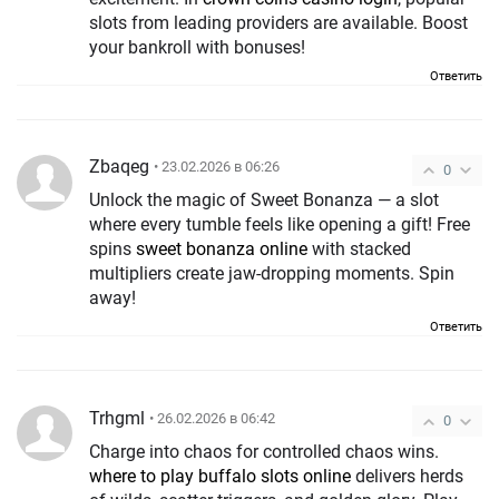
slots from leading providers are available. Boost
your bankroll with bonuses!
Ответить
Zbaqeg
• 23.02.2026 в 06:26
0
Unlock the magic of Sweet Bonanza — a slot
where every tumble feels like opening a gift! Free
spins
sweet bonanza online
with stacked
multipliers create jaw-dropping moments. Spin
away!
Ответить
Trhgml
• 26.02.2026 в 06:42
0
Charge into chaos for controlled chaos wins.
where to play buffalo slots online
delivers herds