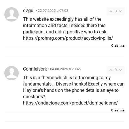
q2gul
• 22.07.2025 в 07:03
0
This website exceedingly has all of the
information and facts I needed there this
participant and didn’t positive who to ask.
https://prohnrg.com/product/acyclovir-pills/
Ответить
ConnieIsork
• 04.08.2025 в 23:45
0
This is a theme which is forthcoming to my
fundamentals… Diverse thanks! Exactly where can
I lay one's hands on the phone details an eye to
questions?
https://ondactone.com/product/domperidone/
Ответить