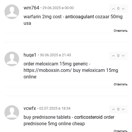
wm764
• 29.06.2025 в 00:00
0
warfarin 2mg cost -
anticoagulant
cozaar 50mg
usa
Ответить
huqe1
• 30.06.2025 в 21:43
0
order meloxicam 15mg generic -
https://moboxsin.com/ buy meloxicam 15mg
online
Ответить
vcwfx
• 02.07.2025 в 18:34
0
buy prednisone tablets -
corticosteroid
order
prednisone 5mg online cheap
Ответить