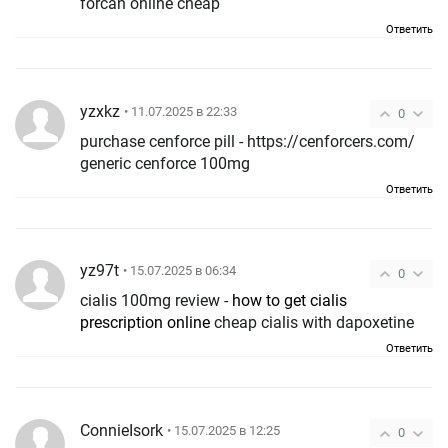
forcan online cheap
Ответить
yzxkz
• 11.07.2025 в 22:33
0
purchase cenforce pill - https://cenforcers.com/
generic cenforce 100mg
Ответить
yz97t
• 15.07.2025 в 06:34
0
cialis 100mg review -
how to get cialis
prescription online
cheap cialis with dapoxetine
Ответить
ConnieIsork
• 15.07.2025 в 12:25
0