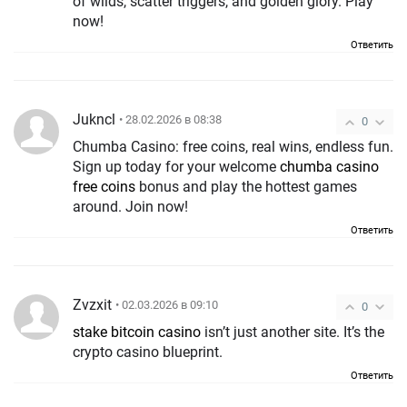
of wilds, scatter triggers, and golden glory. Play
now!
Ответить
Jukncl
• 28.02.2026 в 08:38
0
Chumba Casino: free coins, real wins, endless fun.
Sign up today for your welcome
chumba casino
free coins
bonus and play the hottest games
around. Join now!
Ответить
Zvzxit
• 02.03.2026 в 09:10
0
stake bitcoin casino
isn’t just another site. It’s the
crypto casino blueprint.
Ответить