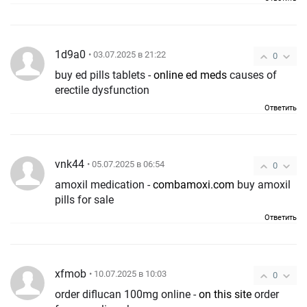
1d9a0
• 03.07.2025 в 21:22
0
buy ed pills tablets -
online ed meds
causes of
erectile dysfunction
Ответить
vnk44
• 05.07.2025 в 06:54
0
amoxil medication -
combamoxi.com
buy amoxil
pills for sale
Ответить
xfmob
• 10.07.2025 в 10:03
0
order diflucan 100mg online -
on this site
order