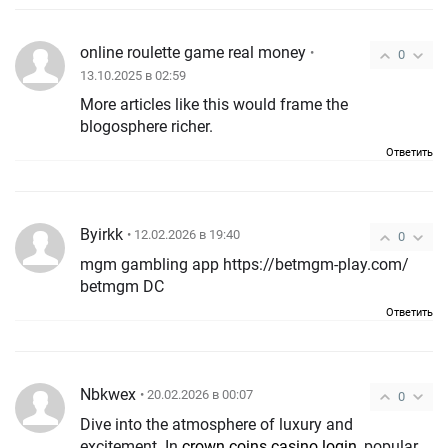
online roulette game real money
•
0
13.10.2025 в 02:59
More articles like this would frame the
blogosphere richer.
Ответить
Byirkk
• 12.02.2026 в 19:40
0
mgm gambling app https://betmgm-play.com/
betmgm DC
Ответить
Nbkwex
• 20.02.2026 в 00:07
0
Dive into the atmosphere of luxury and
excitement. In
crown coins casino login
, popular