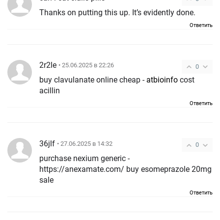
Thanks on putting this up. It’s evidently done.
Ответить
2r2le
• 25.06.2025 в 22:26
0
buy clavulanate online cheap -
atbioinfo
cost
acillin
Ответить
36jlf
• 27.06.2025 в 14:32
0
purchase nexium generic -
https://anexamate.com/ buy esomeprazole 20mg
sale
Ответить