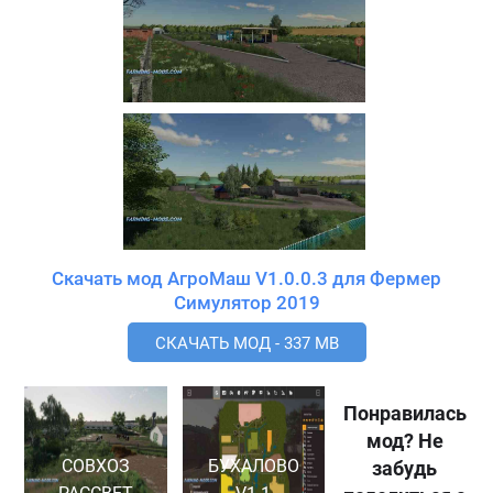
Скачать мод АгроМаш V1.0.0.3 для Фермер
Симулятор 2019
СКАЧАТЬ МОД - 337 MB
Понравилась
мод? Не
СОВХОЗ
БУХАЛОВО
забудь