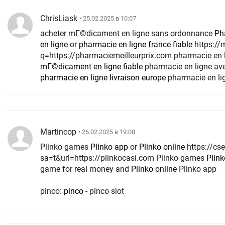
ChrisLiask
• 25.02.2025 в 10:07
acheter mГ©dicament en ligne sans ordonnance
Ph
en ligne
or
pharmacie en ligne france fiable
https://maps.google.co.th/url?
q=https://pharmaciemeilleurprix.com pharmacie en 
mГ©dicament en ligne fiable
pharmacie en ligne av
pharmacie en ligne livraison europe
pharmacie en li
Martincop
• 26.02.2025 в 19:08
Plinko games
Plinko app
or
Plinko online
https://cse.google.gp/url?
sa=t&url=https://plinkocasi.com Plinko games
Plin
game for real money and
Plinko online
Plinko app
pinco:
pinco
- pinco slot