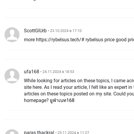
ScottGlUrb
• 23.10.2024 в 17:10
more https://rybelsus.tech/# rybelsus price 
ufa168
• 24.11.2024 в 18:53
While looking for articles on these topics, I came acro
site here. As I read your article, I felt like an expert in
articles on these topics posted on my site. Could you
homepage?
ยูฟ่าเบท168
paras thackral
• 25.11.2024 в 11:27