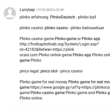
Larrybep
• 27.02.2025 в 23:49
plinko erfahrung:
PlinkoDeutsch
- plinko ball
plinko casino:
plinko casino
- plinko betrouwbaar
Plinko casino game
Plinko-game
or
Plinko app
http://firstbaptistloeb.org/System/Login.asp?
id=42182&Referer=https://plink
ocasi.com Plinko online game
Plinko app
Plinko onl
game
Plinko
pinco legal:
pinco slot
- pinco casino
Plinko game for real money
Plinko game for real m
game
https://www.google.gy/url?q=https://plinkocasi.com Plinko online
game
Plinko casino game
Plinko game and
Plinko 
Plinko online