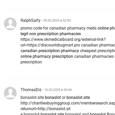
RalphSaify
• 09.02.2025 в 02:50
promo code for canadian pharmacy meds
online ph
legit non prescription pharmacies
https://www.okmedicalboard.org/external-link?
url=https://discountdrugmart.pro canadian pharma
canadian prescription pharmacy
cheapest prescript
online pharmacy prescription
canadian pharmacies n
prescription
ThomasDiz
• 10.02.2025 в 20:44
bonaslot.site
bonaslot
or
bonaslot.site
http://charitiesbuyinggroup.com/membersearch.as
returnurl=http://bonaslot.sit
e bonaslot
bonaslot.site
bonaslot and
bonaslot
Bona