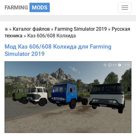
FARMING
MODS
Toggle
naviga
»
Каталог файлов
»
Farming Simulator 2019
»
Русская
Главная
техника
» Каз 606/608 Колхида
Мод Каз 606/608 Колхида для Farming
Simulator 2019