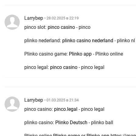
Larrybep
• 28.02.2025 в 22:19
pinco slot:
pinco casino
- pinco
plinko nederland:
plinko casino nederland
- plinko nl
Plinko casino game:
Plinko app
- Plinko online
pinco legal:
pinco casino
- pinco legal
Larrybep
• 01.03.2025 в 21:34
pinco casino:
pinco.legal
- pinco legal
plinko casino:
Plinko Deutsch
- plinko ball
Plinko online
Plinko-game
or
Plinko app
https://maps.google.com.co/url?