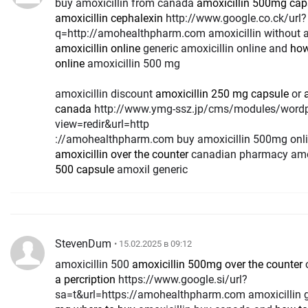
buy amoxicillin from canada
amoxicillin 500mg cap
amoxicillin cephalexin
http://www.google.co.ck/url?
q=http://amohealthpharm.com amoxicillin without a
amoxicillin online
generic amoxicillin online and
how
online
amoxicillin 500 mg
amoxicillin discount
amoxicillin 250 mg capsule
or
canada
http://www.ymg-ssz.jp/cms/modules/wordpress/wp-ktai.php?
view=redir&url=http
://amohealthpharm.com buy amoxicillin 500mg onl
amoxicillin over the counter
canadian pharmacy amox
500 capsule
amoxil generic
StevenDum
• 15.02.2025 в 09:12
amoxicillin 500
amoxicillin 500mg over the counter
a percription
https://www.google.si/url?
sa=t&url=https://amohealthpharm.com amoxicillin 