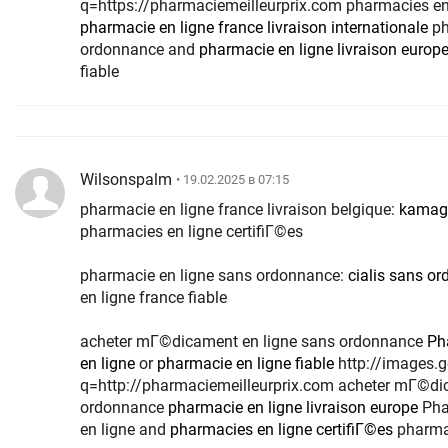
q=https://pharmaciemeilleurprix.com pharmacies en 
pharmacie en ligne france livraison internationale
ph
ordonnance and
pharmacie en ligne livraison europ
fiable
Wilsonspalm
• 19.02.2025 в 07:15
pharmacie en ligne france livraison belgique:
kamagr
pharmacies en ligne certifiГ©es
pharmacie en ligne sans ordonnance:
cialis sans o
en ligne france fiable
acheter mГ©dicament en ligne sans ordonnance
Ph
en ligne
or
pharmacie en ligne fiable
http://images.google.by/url?
q=http://pharmaciemeilleurprix.com acheter mГ©di
ordonnance
pharmacie en ligne livraison europe
Pha
en ligne and
pharmacies en ligne certifiГ©es
pharmac