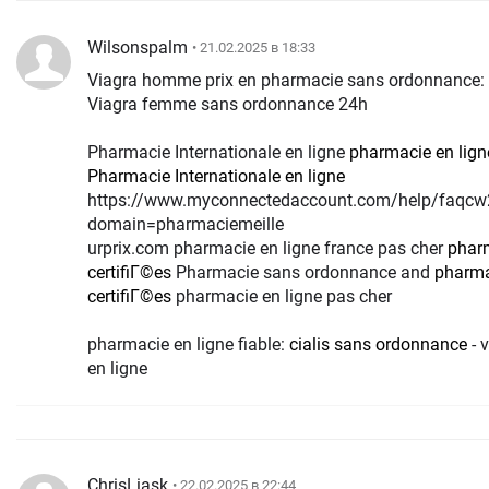
Wilsonspalm
• 21.02.2025 в 18:33
Viagra homme prix en pharmacie sans ordonnance:
Viagra femme sans ordonnance 24h
Pharmacie Internationale en ligne
pharmacie en lign
Pharmacie Internationale en ligne
https://www.myconnectedaccount.com/help/faqcw
domain=pharmaciemeille
urprix.com pharmacie en ligne france pas cher
pharm
certifiГ©es
Pharmacie sans ordonnance and
pharma
certifiГ©es
pharmacie en ligne pas cher
pharmacie en ligne fiable:
cialis sans ordonnance
- 
en ligne
ChrisLiask
• 22.02.2025 в 22:44