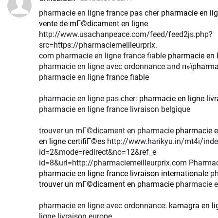
pharmacie en ligne france pas cher
pharmacie en lig
vente de mГ©dicament en ligne
http://www.usachanpeace.com/feed/feed2js.php?
src=https://pharmaciemeilleurprix.
com pharmacie en ligne france fiable
pharmacie en l
pharmacie en ligne avec ordonnance and
п»їpharmac
pharmacie en ligne france fiable
pharmacie en ligne pas cher:
pharmacie en ligne liv
pharmacie en ligne france livraison belgique
trouver un mГ©dicament en pharmacie
pharmacie e
en ligne certifiГ©es
http://www.harikyu.in/mt4i/index.cgi?
id=2&mode=redirect&no=12&ref_e
id=8&url=http://pharmaciemeilleurprix.com Pharma
pharmacie en ligne france livraison internationale
ph
trouver un mГ©dicament en pharmacie
pharmacie en
pharmacie en ligne avec ordonnance:
kamagra en li
ligne livraison europe