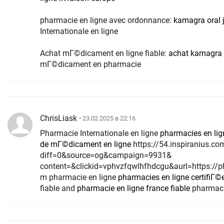
pharmacie en ligne avec ordonnance:
kamagra oral j
Internationale en ligne
Achat mГ©dicament en ligne fiable:
achat kamagra
mГ©dicament en pharmacie
ChrisLiask
• 23.02.2025 в 22:16
Pharmacie Internationale en ligne
pharmacies en lig
de mГ©dicament en ligne
https://54.inspiranius.com/index/d1?
diff=0&source=og&campaign=9931&
content=&clickid=vphvzfqwlhfhdcgu&aurl=https://p
m pharmacie en ligne
pharmacies en ligne certifiГ©
fiable and
pharmacie en ligne france fiable
pharmacie