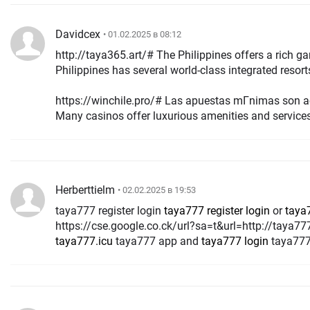
Davidcex
• 01.02.2025 в 08:12
http://taya365.art/# The Philippines offers a rich gami
Philippines has several world-class integrated resort
https://winchile.pro/# Las apuestas mГ­nimas son a
Many casinos offer luxurious amenities and services
Herberttielm
• 02.02.2025 в 19:53
taya777 register login
taya777 register login
or
taya7
https://cse.google.co.ck/url?sa=t&url=http://taya77
taya777.icu
taya777 app and
taya777 login
taya77