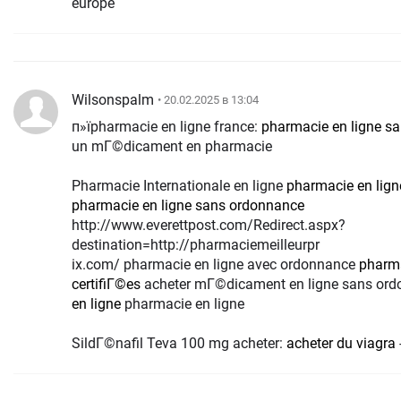
europe
Wilsonspalm
• 20.02.2025 в 13:04
п»їpharmacie en ligne france:
pharmacie en ligne s
un mГ©dicament en pharmacie
Pharmacie Internationale en ligne
pharmacie en lig
pharmacie en ligne sans ordonnance
http://www.everettpost.com/Redirect.aspx?
destination=http://pharmaciemeilleurpr
ix.com/ pharmacie en ligne avec ordonnance
pharma
certifiГ©es
acheter mГ©dicament en ligne sans or
en ligne
pharmacie en ligne
SildГ©nafil Teva 100 mg acheter:
acheter du viagra