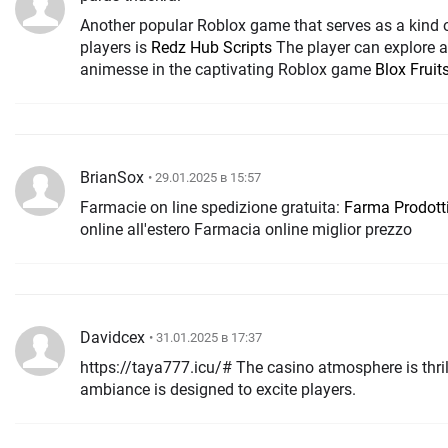
Another popular Roblox game that serves as a kind 
players is
Redz Hub Scripts
The player can explore a
animesse in the captivating Roblox game
Blox Fruit
BrianSox
• 29.01.2025 в 15:57
Farmacie on line spedizione gratuita:
Farma Prodott
online all'estero Farmacia online miglior prezzo
Davidcex
• 31.01.2025 в 17:37
https://taya777.icu/# The casino atmosphere is thrilli
ambiance is designed to excite players.