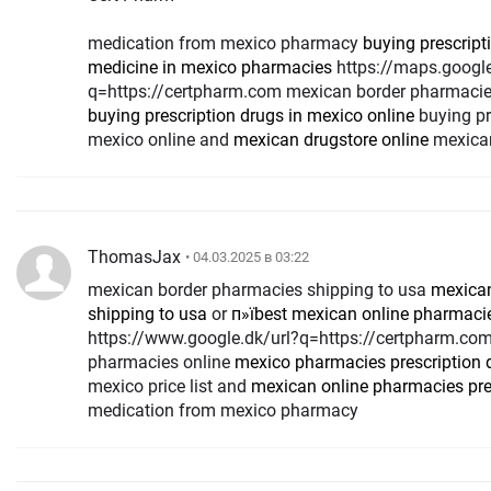
medication from mexico pharmacy
buying prescript
medicine in mexico pharmacies
https://maps.google.ht/url?
q=https://certpharm.com mexican border pharmacie
buying prescription drugs in mexico online
buying pr
mexico online and
mexican drugstore online
mexican
ThomasJax
• 04.03.2025 в 03:22
mexican border pharmacies shipping to usa
mexican
shipping to usa
or
п»їbest mexican online pharmaci
https://www.google.dk/url?q=https://certpharm.co
pharmacies online
mexico pharmacies prescription 
mexico price list and
mexican online pharmacies pre
medication from mexico pharmacy