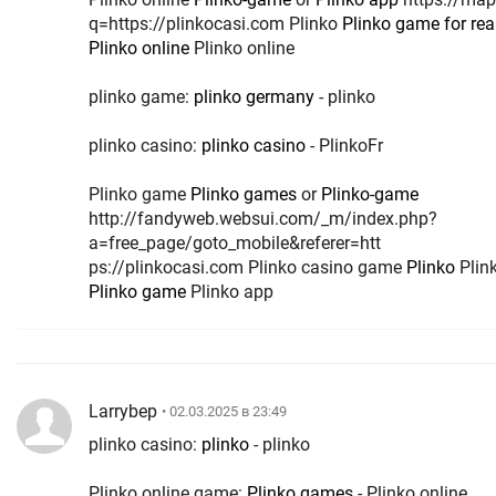
q=https://plinkocasi.com Plinko
Plinko game for re
Plinko online
Plinko online
plinko game:
plinko germany
- plinko
plinko casino:
plinko casino
- PlinkoFr
Plinko game
Plinko games
or
Plinko-game
http://fandyweb.websui.com/_m/index.php?
a=free_page/goto_mobile&referer=htt
ps://plinkocasi.com Plinko casino game
Plinko
Plin
Plinko game
Plinko app
Larrybep
• 02.03.2025 в 23:49
plinko casino:
plinko
- plinko
Plinko online game:
Plinko games
- Plinko online