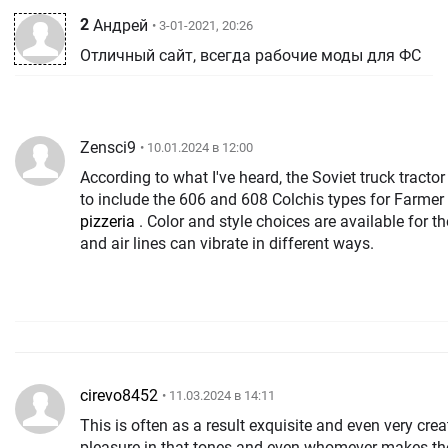
2
Андрей
• 3-01-2021, 20:26
Отличный сайт, всегда рабочие моды для ФС
Zensci9
• 10.01.2024 в 12:00
According to what I've heard, the Soviet truck tract
to include the 606 and 608 Colchis types for Farme
pizzeria
. Color and style choices are available for t
and air lines can vibrate in different ways.
cirevo8452
• 11.03.2024 в 14:11
This is often as a result exquisite and even very crea
pleasure in that tones and even whomever makes the 