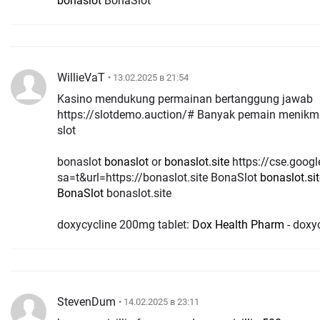
bonaslot
BonaSlot
WillieVaT
• 13.02.2025 в 21:54
Kasino mendukung permainan bertanggung jawab
https://slotdemo.auction/# Banyak pemain menikmat
slot
bonaslot
bonaslot
or
bonaslot.site
https://cse.google.mu/url?
sa=t&url=https://bonaslot.site BonaSlot
bonaslot.sit
BonaSlot
bonaslot.site
doxycycline 200mg tablet:
Dox Health Pharm
- doxyc
StevenDum
• 14.02.2025 в 23:11