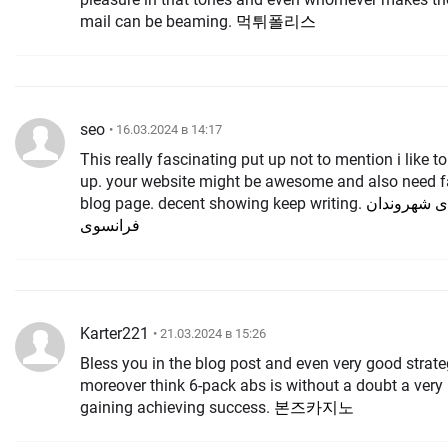
mail can be beaming.
먹튀폴리스
seo
• 16.03.2024 в 14:17
This really fascinating put up not to mention i like t
up. your website might be awesome and also need f
blog page. decent showing keep writing.
ی شهروندان
فرانسوی
Karter221
• 21.03.2024 в 15:26
Bless you in the blog post and even very good strateg
moreover think 6-pack abs is without a doubt a very 
gaining achieving success.
본즈카지노