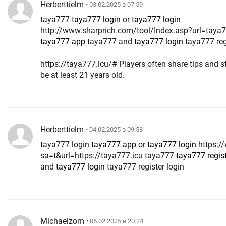
Herberttielm
• 03.02.2025 в 07:59
taya777
taya777 login
or
taya777 login
http://www.sharprich.com/tool/Index.asp?url=taya7
taya777 app
taya777 and
taya777 login
taya777 reg
https://taya777.icu/# Players often share tips and strategies. 
be at least 21 years old.
Herberttielm
• 04.02.2025 в 09:58
taya777 login
taya777 app
or
taya777 login
https://www.google.co.ve/url?
sa=t&url=https://taya777.icu taya777
taya777 regist
and
taya777 login
taya777 register login
Michaelzom
• 05.02.2025 в 20:24