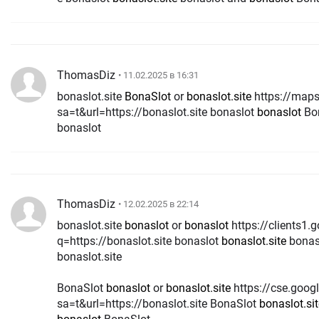
ThomasDiz
• 11.02.2025 в 16:31
bonaslot.site
BonaSlot
or
bonaslot.site
https://maps.google.com.ly/url?
sa=t&url=https://bonaslot.site bonaslot
bonaslot
Bo
bonaslot
ThomasDiz
• 12.02.2025 в 22:14
bonaslot.site
bonaslot
or
bonaslot
https://clients1.google.ws/url?
q=https://bonaslot.site bonaslot
bonaslot.site
bonasl
bonaslot.site
BonaSlot
bonaslot
or
bonaslot.site
https://cse.google.as/url?
sa=t&url=https://bonaslot.site BonaSlot
bonaslot.sit