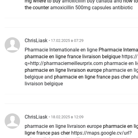
mg where to buy
amoxicillin buy canada and
how to
the counter
amoxicillin 500mg capsules antibiotic
ChrisLiask
• 17.02.2025 в 07:29
Pharmacie Internationale en ligne
Pharmacie Interna
pharmacie en ligne france livraison belgique
https://maps.google.si/url?
q=http://pharmaciemeilleurprix.com pharmacie en li
pharmacie en ligne livraison europe
pharmacie en lig
belgique and
pharmacie en ligne france pas cher
pha
livraison belgique
ChrisLiask
• 18.02.2025 в 12:09
pharmacie en ligne livraison europe
pharmacie en li
ligne france pas cher
https://maps.google.cv/url?