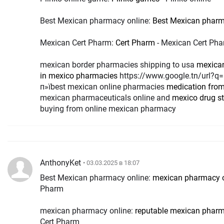
Best Mexican pharmacy online:
Best Mexican pharm
Mexican Cert Pharm:
Cert Pharm
- Mexican Cert Ph
mexican border pharmacies shipping to usa
mexican
in mexico pharmacies
https://www.google.tn/url?q=https://certpharm.com
п»їbest mexican online pharmacies
medication fro
mexican pharmaceuticals online and
mexico drug s
buying from online mexican pharmacy
AnthonyKet
• 03.03.2025 в 18:07
Best Mexican pharmacy online:
mexican pharmacy o
Pharm
mexican pharmacy online:
reputable mexican pharm
Cert Pharm