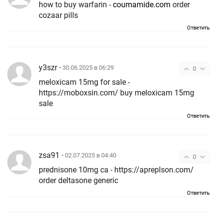
how to buy warfarin -
coumamide.com
order
cozaar pills
Ответить
y3szr
• 30.06.2025 в 06:29
0
meloxicam 15mg for sale -
https://moboxsin.com/ buy meloxicam 15mg
sale
Ответить
zsa91
• 02.07.2025 в 04:40
0
prednisone 10mg ca - https://apreplson.com/
order deltasone generic
Ответить