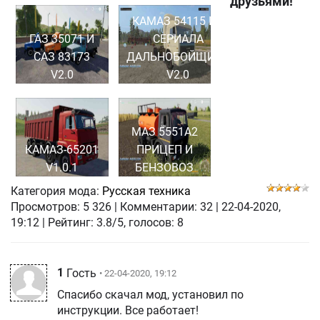
друзьями!
КАМАЗ 54115 ИЗ
ГАЗ 35071 И
СЕРИАЛА
САЗ 83173
ДАЛЬНОБОЙЩИКИ
V2.0
V2.0
МАЗ 5551А2
КАМАЗ-65201
ПРИЦЕП И
V1.0.1
БЕНЗОВОЗ
Категория мода:
Русская техника
Просмотров:
5 326
|
Комментарии:
32
|
22-04-2020,
19:12
| Рейтинг: 3.8/5, голосов:
8
1
Гость
• 22-04-2020, 19:12
Спасибо скачал мод, установил по
инструкции. Все работает!