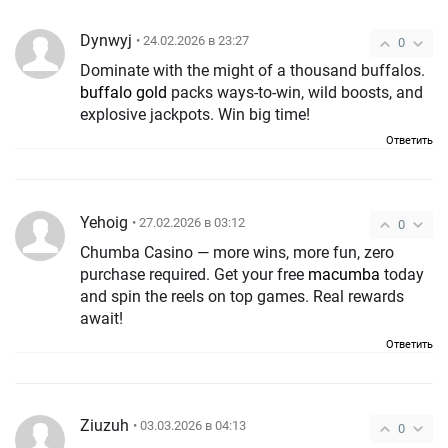
Dynwyj
• 24.02.2026 в 23:27
0
Dominate with the might of a thousand buffalos.
buffalo gold
packs ways-to-win, wild boosts, and
explosive jackpots. Win big time!
Ответить
Yehoig
• 27.02.2026 в 03:12
0
Chumba Casino — more wins, more fun, zero
purchase required. Get your free
macumba
today
and spin the reels on top games. Real rewards
await!
Ответить
Ziuzuh
• 03.03.2026 в 04:13
0