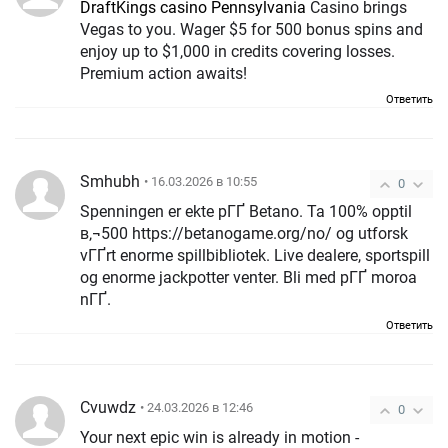
DraftKings casino Pennsylvania
Casino brings
Vegas to you. Wager $5 for 500 bonus spins and
enjoy up to $1,000 in credits covering losses.
Premium action awaits!
Ответить
Smhubh
• 16.03.2026 в 10:55
0
Spenningen er ekte pГҐ Betano. Ta 100% opptil
в‚¬500 https://betanogame.org/no/ og utforsk
vГҐrt enorme spillbibliotek. Live dealere, sportspill
og enorme jackpotter venter. Bli med pГҐ moroa
nГҐ.
Ответить
Cvuwdz
• 24.03.2026 в 12:46
0
Your next epic win is already in motion -