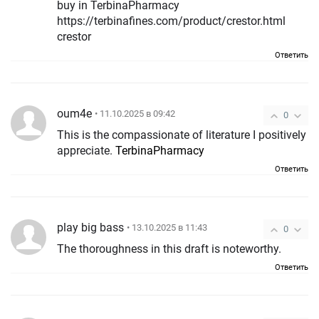
buy in TerbinaPharmacy
https://terbinafines.com/product/crestor.html
crestor
Ответить
oum4e
• 11.10.2025 в 09:42
0
This is the compassionate of literature I positively
appreciate.
TerbinaPharmacy
Ответить
play big bass
• 13.10.2025 в 11:43
0
The thoroughness in this draft is noteworthy.
Ответить