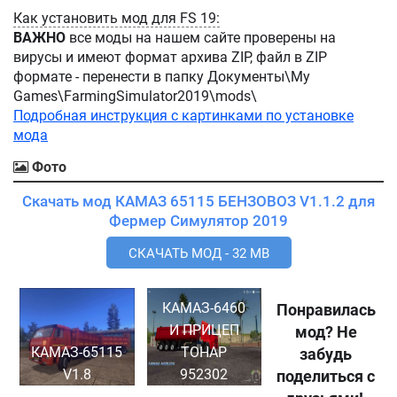
Как установить мод для FS 19:
ВАЖНО
все моды на нашем сайте проверены на
вирусы и имеют формат архива ZIP, файл в ZIP
формате - перенести в папку Документы\My
Games\FarmingSimulator2019\mods\
Подробная инструкция с картинками по установке
мода
Фото
Скачать мод КАМАЗ 65115 БЕНЗОВОЗ V1.1.2 для
Фермер Симулятор 2019
СКАЧАТЬ МОД - 32 MB
КАМАЗ-6460
Понравилась
И ПРИЦЕП
мод? Не
КАМАЗ-65115
TOHAP
забудь
V1.8
952302
поделиться с