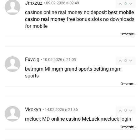
Jmxzuz
• 09.02.2026 в 02:49
0
casinos online real money no deposit
best mobile
casino real money
free bonus slots no downloads
for mobile
Ответить
Fxvclg
• 10.02.2026 в 21:05
0
betmgm MI
mgm grand sports betting
mgm
sports
Ответить
Vkokyh
• 14.02.2026 в 21:36
0
mcluck MD
online casino McLuck
mccluck login
Ответить