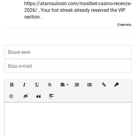
https://atamsulosin.com/mostbet-casino-recenze-
2026/ , Your hot streak already reserved the VIP
section .
Ответить
Полужирный
Курсив
Подчеркнутый
Зачеркнутый
Выравнивание
Нумерованный список
Маркированный список
Вставить ссылку
Вставить 
Вставить смайлик
Вставка скрытого текста
Вставка цитаты
Вставка спойлера