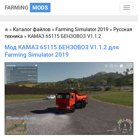
FARMING
MODS
Toggle
naviga
»
Каталог файлов
»
Farming Simulator 2019
»
Русская
Главная
техника
» КАМАЗ 65115 БЕНЗОВОЗ V1.1.2
Мод КАМАЗ 65115 БЕНЗОВОЗ V1.1.2 для
Farming Simulator 2019