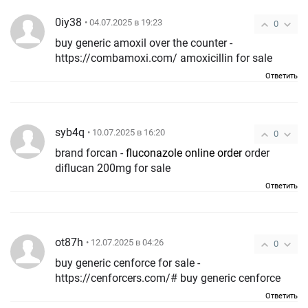
0iy38
• 04.07.2025 в 19:23
0
buy generic amoxil over the counter -
https://combamoxi.com/ amoxicillin for sale
Ответить
syb4q
• 10.07.2025 в 16:20
0
brand forcan -
fluconazole online order
order
diflucan 200mg for sale
Ответить
ot87h
• 12.07.2025 в 04:26
0
buy generic cenforce for sale -
https://cenforcers.com/# buy generic cenforce
Ответить