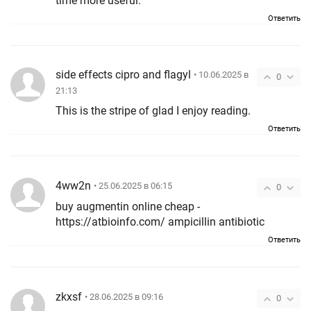
time more useful.
Ответить
side effects cipro and flagyl
• 10.06.2025 в
0
21:13
This is the stripe of glad I enjoy reading.
Ответить
4ww2n
• 25.06.2025 в 06:15
0
buy augmentin online cheap -
https://atbioinfo.com/ ampicillin antibiotic
Ответить
zkxsf
• 28.06.2025 в 09:16
0