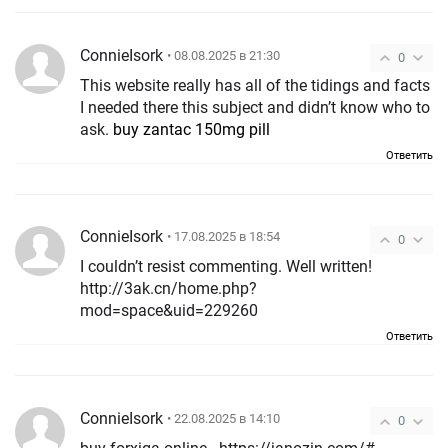
ConnieIsork
• 08.08.2025 в 21:30
0
This website really has all of the tidings and facts
I needed there this subject and didn’t know who to
ask.
buy zantac 150mg pill
Ответить
ConnieIsork
• 17.08.2025 в 18:54
0
I couldn’t resist commenting. Well written!
http://3ak.cn/home.php?
mod=space&uid=229260
Ответить
ConnieIsork
• 22.08.2025 в 14:10
0