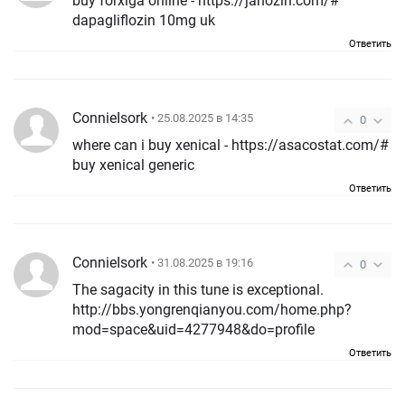
buy forxiga online - https://janozin.com/#
dapagliflozin 10mg uk
Ответить
ConnieIsork
• 25.08.2025 в 14:35
0
where can i buy xenical - https://asacostat.com/#
buy xenical generic
Ответить
ConnieIsork
• 31.08.2025 в 19:16
0
The sagacity in this tune is exceptional.
http://bbs.yongrenqianyou.com/home.php?
mod=space&uid=4277948&do=profile
Ответить