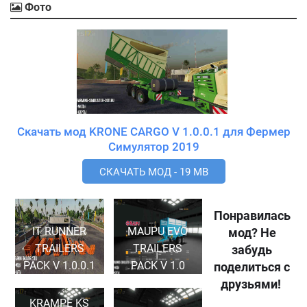
Фото
Скачать мод KRONE CARGO V 1.0.0.1 для Фермер
Симулятор 2019
СКАЧАТЬ МОД - 19 MB
Понравилась
IT RUNNER
MAUPU EVO
мод? Не
TRAILERS
TRAILERS
забудь
PACK V 1.0.0.1
PACK V 1.0
поделиться с
друзьями!
KRAMPE KS