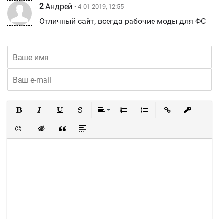
2
Андрей
• 4-01-2019, 12:55
Отличный сайт, всегда рабочие моды для ФС
Полужирный
Курсив
Подчеркнутый
Зачеркнутый
Выравнивание
Нумерованный список
Маркированный список
Вставить ссылку
Вставить 
Вставить смайлик
Вставка скрытого текста
Вставка цитаты
Вставка спойлера