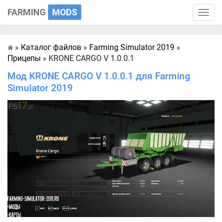
FARMING
MODS
Toggle
naviga
»
Каталог файлов
»
Farming Simulator 2019
»
Главная
Прицепы
» KRONE CARGO V 1.0.0.1
Мод KRONE CARGO V 1.0.0.1 для Farming
Simulator 2019