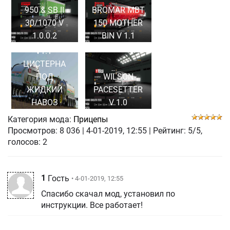
950 & SB II
BROMAR MBT
30/1070 V
150 MOTHER
1.0.0.2
BIN V 1.1
BOSSINI B350
V1.1-
ЦИСТЕРНА
ПОД
WILSON
ЖИДКИЙ
PACESETTER
НАВОЗ
V 1.0
Категория мода:
Прицепы
Просмотров:
8 036
|
4-01-2019, 12:55
| Рейтинг: 5/5,
голосов:
2
1
Гость
• 4-01-2019, 12:55
Спасибо скачал мод, установил по
инструкции. Все работает!