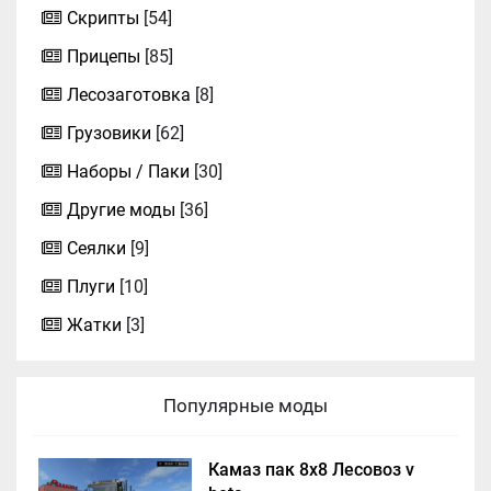
Скрипты
[54]
Прицепы
[85]
Лесозаготовка
[8]
Грузовики
[62]
Наборы / Паки
[30]
Другие моды
[36]
Сеялки
[9]
Плуги
[10]
Жатки
[3]
Популярные моды
Камаз пак 8х8 Лесовоз v