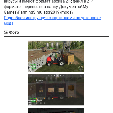
вирусы и имеют формат архива ZIP, файл в ZIP
формате - перенести в папку Документы\My
Games\FarmingSimulator2019\mods\
Подробная инструкция с картинками по установке
мода
Фото