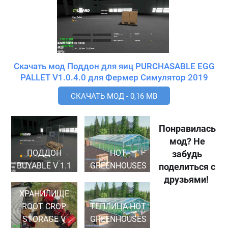
Скачать мод Поддон для яиц PURCHASABLE EGG
PALLET V1.0.4.0 для Фермер Симулятор 2019
СКАЧАТЬ МОД - 0,16 MB
Понравилась
мод? Не
ПОДДОН
HOT
забудь
BUYABLE V 1.1
GREENHOUSES
поделиться с
друзьями!
ХРАНИЛИЩЕ
ROOT CROP
ТЕПЛИЦА HOT
STORAGE V
GREENHOUSES