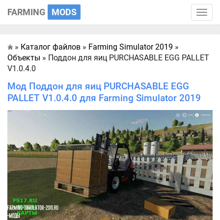
FARMING
MODS
Toggle
naviga
»
Каталог файлов
»
Farming Simulator 2019
»
Главная
Объекты
» Поддон для яиц PURCHASABLE EGG PALLET
V1.0.4.0
Мод Поддон для яиц PURCHASABLE EGG
PALLET V1.0.4.0 для Farming Simulator 2019