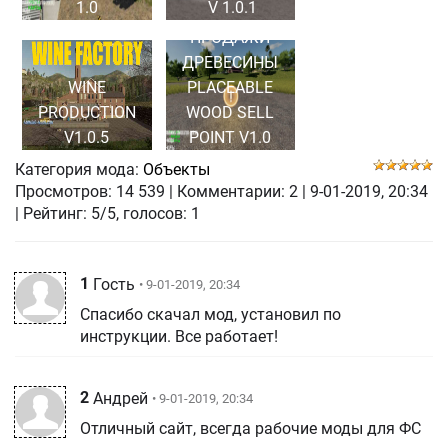
1.0
V 1.0.1
ТОЧКА
ПРОДАЖИ
ДРЕВЕСИНЫ
WINE
PLACEABLE
PRODUCTION
WOOD SELL
V1.0.5
POINT V1.0
Категория мода:
Объекты
Просмотров:
14 539
|
Комментарии:
2
|
9-01-2019, 20:34
| Рейтинг: 5/5, голосов:
1
1
Гость
• 9-01-2019, 20:34
Спасибо скачал мод, установил по
инструкции. Все работает!
2
Андрей
• 9-01-2019, 20:34
Отличный сайт, всегда рабочие моды для ФС