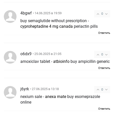
4bgwf
• 14.06.2025 в 19:59
0
buy semaglutide without prescription -
cyproheptadine 4 mg canada
periactin pills
Ответить
o6dx9
• 25.06.2025 в 21:05
0
amoxiclav tablet -
atbioinfo
buy ampicillin generic
Ответить
j6yrk
• 27.06.2025 в 13:18
0
nexium sale -
anexa mate
buy esomeprazole
online
Ответить