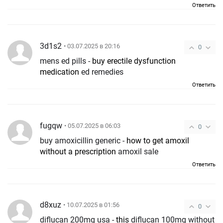
Ответить
3d1s2
• 03.07.2025 в 20:16
0
mens ed pills -
buy erectile dysfunction
medication
ed remedies
Ответить
fugqw
• 05.07.2025 в 06:03
0
buy amoxicillin generic -
how to get amoxil
without a prescription
amoxil sale
Ответить
d8xuz
• 10.07.2025 в 01:56
0
diflucan 200mg usa -
this
diflucan 100mg without