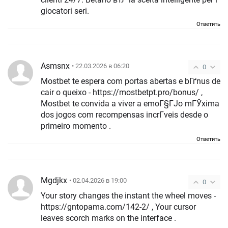
giocatori seri.
Ответить
Asmsnx
• 22.03.2026 в 06:20
0
Mostbet te espera com portas abertas e bГґnus de
cair o queixo - https://mostbetpt.pro/bonus/ ,
Mostbet te convida a viver a emoГ§ГЈo mГЎxima
dos jogos com recompensas incrГ­veis desde o
primeiro momento .
Ответить
Mgdjkx
• 02.04.2026 в 19:00
0
Your story changes the instant the wheel moves -
https://gntopama.com/142-2/ , Your cursor
leaves scorch marks on the interface .