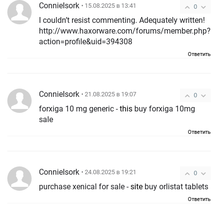
ConnieIsork
• 15.08.2025 в 13:41
0
I couldn’t resist commenting. Adequately written!
http://www.haxorware.com/forums/member.php?
action=profile&uid=394308
Ответить
ConnieIsork
• 21.08.2025 в 19:07
0
forxiga 10 mg generic -
this
buy forxiga 10mg
sale
Ответить
ConnieIsork
• 24.08.2025 в 19:21
0
purchase xenical for sale -
site
buy orlistat tablets
Ответить