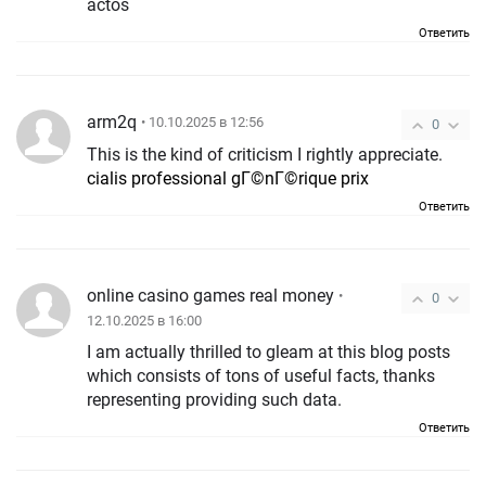
actos
Ответить
arm2q
• 10.10.2025 в 12:56
0
This is the kind of criticism I rightly appreciate.
cialis professional gГ©nГ©rique prix
Ответить
online casino games real money
•
0
12.10.2025 в 16:00
I am actually thrilled to gleam at this blog posts
which consists of tons of useful facts, thanks
representing providing such data.
Ответить