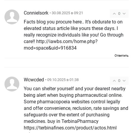
ConnieIsork
• 30.08.2025 в 09:21
0
Facts blog you procure here.. It’s obdurate to on
elevated status article like yours these days. I
really recognize individuals like you! Go through
care!! http://iawbs.com/home.php?
mod=space&uid=916834
Ответить
Wcwcded
• 09.10.2025 в 01:38
0
You can shelter yourself and your dearest nearby
being alert when buying pharmaceutical online.
Some pharmacopoeia websites control legally
and offer convenience, reclusion, rate savings and
safeguards over the extent of purchasing
medicines. buy in TerbinaPharmacy
https://terbinafines.com/product/actos.html