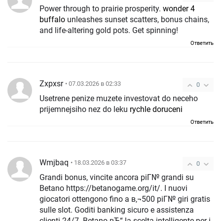
Power through to prairie prosperity.
wonder 4
buffalo
unleashes sunset scatters, bonus chains,
and life-altering gold pots. Get spinning!
Ответить
Zxpxsr
• 07.03.2026 в 02:33
0
Usetrene penize muzete investovat do neceho
prijemnejsiho nez do leku
rychle doruceni
Ответить
Wmjbaq
• 18.03.2026 в 03:37
0
Grandi bonus, vincite ancora piГ№ grandi su
Betano https://betanogame.org/it/. I nuovi
giocatori ottengono fino a в‚¬500 piГ№ giri gratis
sulle slot. Goditi banking sicuro e assistenza
clienti 24/7. Betano вЂ“ la scelta intelligente per i