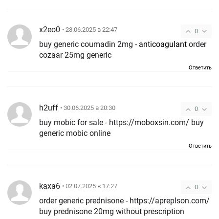
x2eo0
• 28.06.2025 в 22:47
0
buy generic coumadin 2mg -
anticoagulant
order
cozaar 25mg generic
Ответить
h2uff
• 30.06.2025 в 20:30
0
buy mobic for sale - https://moboxsin.com/ buy
generic mobic online
Ответить
kaxa6
• 02.07.2025 в 17:27
0
order generic prednisone - https://apreplson.com/
buy prednisone 20mg without prescription