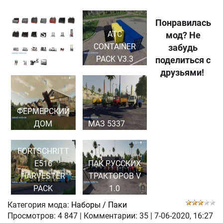
Понравилась
CSZ
ATC
мод? Не
EQUIPMENT
CONTAINER
забудь
PACK V1.4
PACK V3.3
поделиться с
друзьями!
ФЕРМЕРСКИЙ
ДОМ
МАЗ 5337
FORTSCHRITT
E516
ПАК РУССКИХ
HARVESTER
ТРАКТОРОВ V
PACK
1.0
Категория мода:
Наборы / Паки
Просмотров:
4 847
|
Комментарии:
35
|
7-06-2020, 16:27