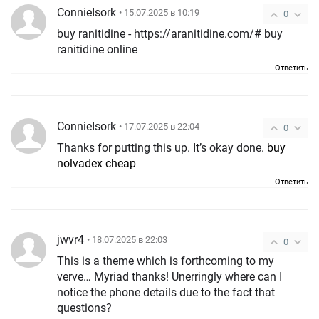
ConnieIsork
• 15.07.2025 в 10:19
0
buy ranitidine - https://aranitidine.com/# buy
ranitidine online
Ответить
ConnieIsork
• 17.07.2025 в 22:04
0
Thanks for putting this up. It’s okay done.
buy
nolvadex cheap
Ответить
jwvr4
• 18.07.2025 в 22:03
0
This is a theme which is forthcoming to my
verve… Myriad thanks! Unerringly where can I
notice the phone details due to the fact that
questions?