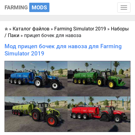
FARMING
MODS
Toggle
naviga
»
Каталог файлов
»
Farming Simulator 2019
»
Наборы
Главная
/ Паки
» прицеп бочек для навоза
Мод прицеп бочек для навоза для Farming
Simulator 2019