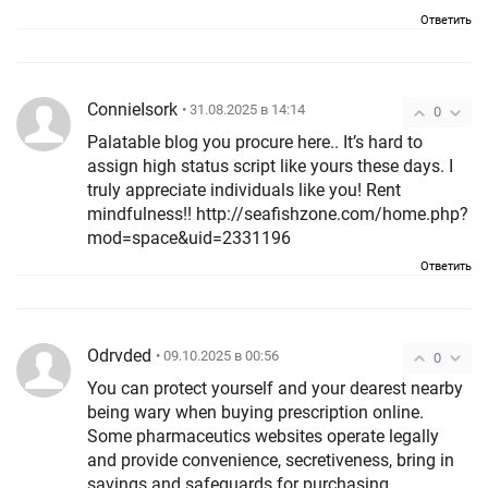
Ответить
ConnieIsork
• 31.08.2025 в 14:14
0
Palatable blog you procure here.. It’s hard to
assign high status script like yours these days. I
truly appreciate individuals like you! Rent
mindfulness!! http://seafishzone.com/home.php?
mod=space&uid=2331196
Ответить
Odrvded
• 09.10.2025 в 00:56
0
You can protect yourself and your dearest nearby
being wary when buying prescription online.
Some pharmaceutics websites operate legally
and provide convenience, secretiveness, bring in
savings and safeguards for purchasing