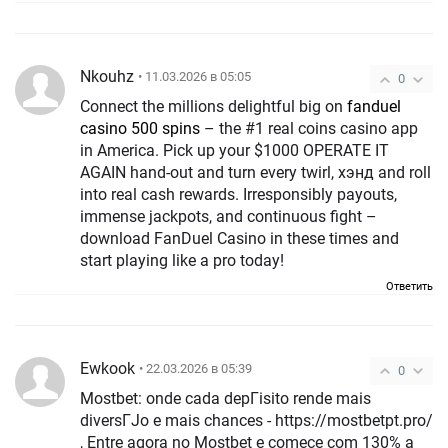
Nkouhz
• 11.03.2026 в 05:05
0
Connect the millions delightful big on
fanduel
casino 500 spins
– the #1 real coins casino app
in America. Pick up your $1000 OPERATE IT
AGAIN hand-out and turn every twirl, хэнд and roll
into real cash rewards. Irresponsibly payouts,
immense jackpots, and continuous fight –
download FanDuel Casino in these times and
start playing like a pro today!
Ответить
Ewkook
• 22.03.2026 в 05:39
0
Mostbet: onde cada depГіsito rende mais
diversГЈo e mais chances - https://mostbetpt.pro/
, Entre agora no Mostbet e comece com 130% a