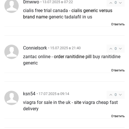
0mwwo
• 13.07.2025 в 07:22
0
cialis free trial canada -
cialis generic versus
brand name
generic tadalafil in us
Ответить
ConnieIsork
• 15.07.2025 в 21:40
0
zantac online -
order ranitidine pill
buy ranitidine
generic
Ответить
ksn54
• 17.07.2025 в 09:14
0
viagra for sale in the uk -
site
viagra cheap fast
delivery
Ответить