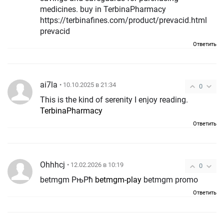
medicines. buy in TerbinaPharmacy
https://terbinafines.com/product/prevacid.html
prevacid
Ответить
ai7la
• 10.10.2025 в 21:34
0
This is the kind of serenity I enjoy reading.
TerbinaPharmacy
Ответить
Ohhhcj
• 12.02.2026 в 10:19
0
betmgm РњРћ
betmgm-play
betmgm promo
Ответить