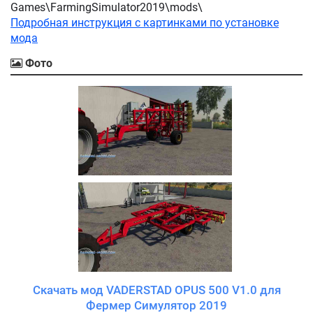
Games\FarmingSimulator2019\mods\
Подробная инструкция с картинками по установке
мода
Фото
Скачать мод VADERSTAD OPUS 500 V1.0 для
Фермер Симулятор 2019