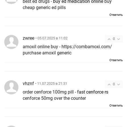
best ed drugs -
buy ed medication online
buy
cheap generic ed pills
Ответить
zwree
• 05.07.2025 в 11:02
0
amoxil online buy - https://combamoxi.com/
purchase amoxil generic
Ответить
vhznf
• 11.07.2025 в 21:31
0
order cenforce 100mg pill -
fast cenforce rs
cenforce 50mg over the counter
Ответить