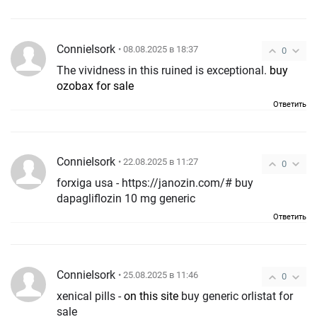
ConnieIsork
• 08.08.2025 в 18:37
0
The vividness in this ruined is exceptional.
buy
ozobax for sale
Ответить
ConnieIsork
• 22.08.2025 в 11:27
0
forxiga usa - https://janozin.com/# buy
dapagliflozin 10 mg generic
Ответить
ConnieIsork
• 25.08.2025 в 11:46
0
xenical pills -
on this site
buy generic orlistat for
sale