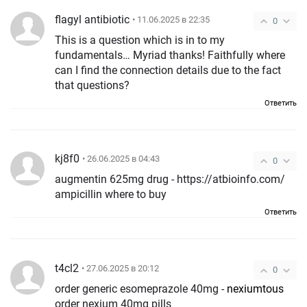
flagyl antibiotic
• 11.06.2025 в 22:35
0
This is a question which is in to my
fundamentals… Myriad thanks! Faithfully where
can I find the connection details due to the fact
that questions?
Ответить
kj8f0
• 26.06.2025 в 04:43
0
augmentin 625mg drug - https://atbioinfo.com/
ampicillin where to buy
Ответить
t4cl2
• 27.06.2025 в 20:12
0
order generic esomeprazole 40mg -
nexiumtous
order nexium 40mg pills