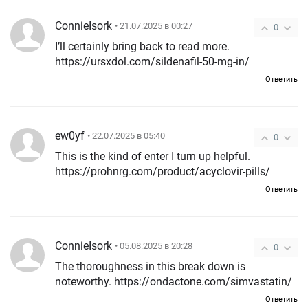
ConnieIsork
• 21.07.2025 в 00:27
0
I’ll certainly bring back to read more.
https://ursxdol.com/sildenafil-50-mg-in/
Ответить
ew0yf
• 22.07.2025 в 05:40
0
This is the kind of enter I turn up helpful.
https://prohnrg.com/product/acyclovir-pills/
Ответить
ConnieIsork
• 05.08.2025 в 20:28
0
The thoroughness in this break down is
noteworthy. https://ondactone.com/simvastatin/
Ответить