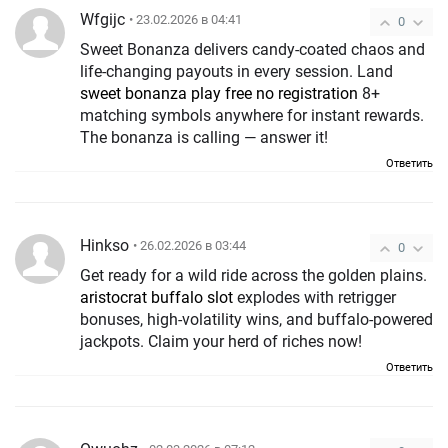
Wfgijc
• 23.02.2026 в 04:41
0
Sweet Bonanza delivers candy-coated chaos and
life-changing payouts in every session. Land
sweet bonanza play free no registration
8+
matching symbols anywhere for instant rewards.
The bonanza is calling — answer it!
Ответить
Hinkso
• 26.02.2026 в 03:44
0
Get ready for a wild ride across the golden plains.
aristocrat buffalo slot
explodes with retrigger
bonuses, high-volatility wins, and buffalo-powered
jackpots. Claim your herd of riches now!
Ответить