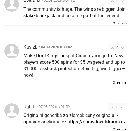
Owuohz
• 02.03.2026 в 07:12
0
The community is huge. The wins are bigger. Join
stake blackjack
and become part of the legend.
Ответить
Kasrzb
• 04.03.2026 в 00:42
0
Make
DraftKings jackpot
Casino your go-to. New
players score 500 spins for $5 wagered and up to
$1,000 lossback protection. Spin big, win bigger—
now!
Ответить
Utjhjh
• 07.03.2026 в 01:50
0
Originalni generika za zlomek ceny originalu >
opravdovalekarna.cz
https://opravdovalekarna.cz
Ответить