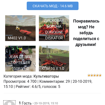
СКАЧАТЬ МОД - 14.6 MB
ДИСКОВАЯ
Понравилась
БОРОНА
мод? Не
QUIVOGNE
забудь
M402 V1.0
DISKATOR
поделиться с
друзьями!
JEAN DE BRU
TOPTILLER
350P V1.0
КПМ-10 V 1.0
Категория мода:
Культиваторы
Просмотров:
4 700
|
Комментарии:
29
|
20-10-2019,
15:10
| Рейтинг: 4.6/5, голосов:
5
1
Гость
• 20-10-2019, 15:10