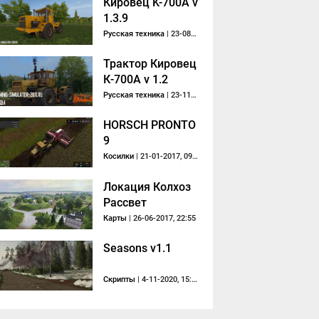
Кировец K-700A v
1.3.9
Русская техника
| 23-08-2018, 18:01
Трактор Кировец
К-700А v 1.2
Русская техника
| 23-11-2017, 16:31
HORSCH PRONTO
9
Косилки
| 21-01-2017, 09:45
Локация Колхоз
Рассвет
Карты
| 26-06-2017, 22:55
Seasons v1.1
Скрипты
| 4-11-2020, 15:04