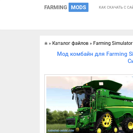
FARMING
MODS
КАК СКАЧАТЬ С СА
»
Каталог файлов
»
Farming Simulator
Главная
Мод комбайн для Farming Si
С