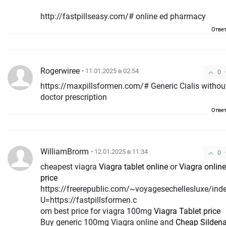
http://fastpillseasy.com/# online ed pharmacy
Отве
Rogerwiree
• 11.01.2025 в 02:54
0
https://maxpillsformen.com/# Generic Cialis withou
doctor prescription
Отве
WilliamBrorm
• 12.01.2025 в 11:34
0
cheapest viagra
Viagra tablet online
or
Viagra online
price
https://freerepublic.com/~voyagesechellesluxe/ind
U=https://fastpillsformen.c
om best price for viagra 100mg
Viagra Tablet price
Buy generic 100mg Viagra online and
Cheap Sildena