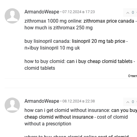
ArmandoWeape
• 07.12.2024 в 17:23
0
zithromax 1000 mg online:
zithromax price canada
-
how much is zithromax 250 mg
buy lisinopril canada:
lisinopril 20 mg tab price
-
п»їbuy lisinopril 10 mg uk
how to buy clomid:
can i buy cheap clomid tablets
-
clomid tablets
Отве
ArmandoWeape
• 08.12.2024 в 22:38
0
how can i get clomid without insurance:
can you bu
cheap clomid without insurance
- cost of clomid
without a prescription