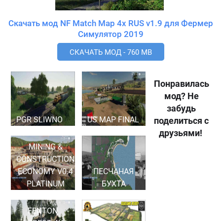
Скачать мод NF Match Map 4x RUS v1.9 для Фермер
Симулятор 2019
СКАЧАТЬ МОД - 760 MB
Понравилась
мод? Не
забудь
PGR SLIWNO
US MAP FINAL
поделиться с
друзьями!
MINING &
CONSTRUCTION
ECONOMY V0.4
ПЕСЧАНАЯ
PLATINUM
БУХТА
FENTON