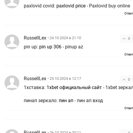
paxlovid covid:
paxlovid price
- Paxlovid buy online
Отве
RussellLex
• 24.10.2024 в 21:10
0
pin up:
pin up 306
- pinup az
Отве
RussellLex
• 25.10.2024 в 12:17
0
1хставка:
1xbet официальный сайт
- 1xbet зерка
пинап зеркало:
пин ап
- пин ап вход
Отве
RussellLex
• 26.10.2024 в 20:11