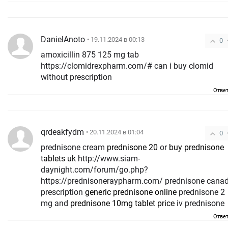
DanielAnoto
• 19.11.2024 в 00:13
0
amoxicillin 875 125 mg tab
https://clomidrexpharm.com/# can i buy clomid
without prescription
Отве
qrdeakfydm
• 20.11.2024 в 01:04
0
prednisone cream
prednisone 20
or
buy prednisone
tablets uk
http://www.siam-
daynight.com/forum/go.php?
https://prednisoneraypharm.com/ prednisone cana
prescription
generic prednisone online
prednisone 2
mg and
prednisone 10mg tablet price
iv prednisone
Отве