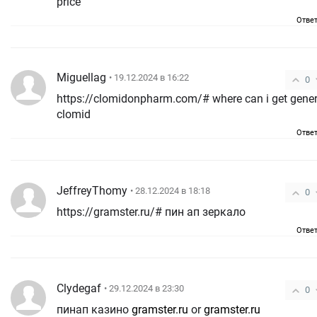
price
Отве
Miguellag
• 19.12.2024 в 16:22
0
https://clomidonpharm.com/# where can i get gener
clomid
Отве
JeffreyThomy
• 28.12.2024 в 18:18
0
https://gramster.ru/# пин ап зеркало
Отве
Clydegaf
• 29.12.2024 в 23:30
0
пинап казино
gramster.ru
or
gramster.ru