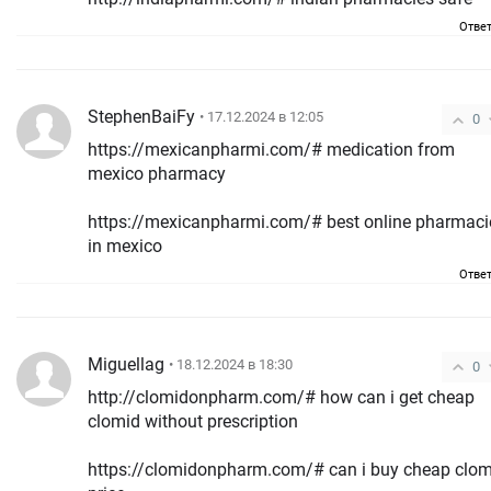
Отве
StephenBaiFy
• 17.12.2024 в 12:05
0
https://mexicanpharmi.com/# medication from
mexico pharmacy
https://mexicanpharmi.com/# best online pharmaci
in mexico
Отве
Miguellag
• 18.12.2024 в 18:30
0
http://clomidonpharm.com/# how can i get cheap
clomid without prescription
https://clomidonpharm.com/# can i buy cheap clom