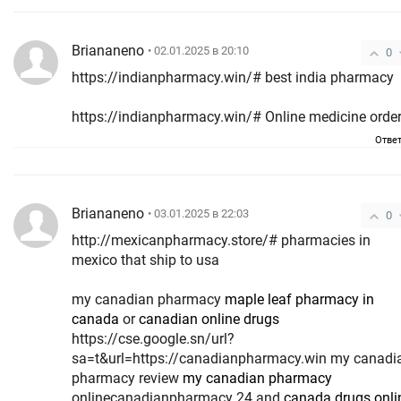
Briananeno
• 02.01.2025 в 20:10
0
https://indianpharmacy.win/# best india pharmacy
https://indianpharmacy.win/# Online medicine orde
Отве
Briananeno
• 03.01.2025 в 22:03
0
http://mexicanpharmacy.store/# pharmacies in
mexico that ship to usa
my canadian pharmacy
maple leaf pharmacy in
canada
or
canadian online drugs
https://cse.google.sn/url?
sa=t&url=https://canadianpharmacy.win my canadi
pharmacy review
my canadian pharmacy
onlinecanadianpharmacy 24 and
canada drugs onli