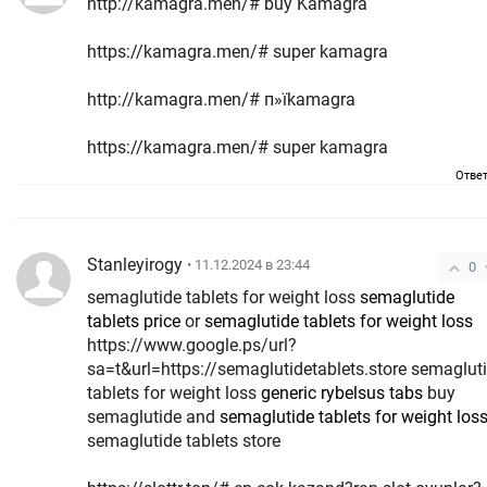
http://kamagra.men/# buy Kamagra
https://kamagra.men/# super kamagra
http://kamagra.men/# п»їkamagra
https://kamagra.men/# super kamagra
Отве
Stanleyirogy
• 11.12.2024 в 23:44
0
semaglutide tablets for weight loss
semaglutide
tablets price
or
semaglutide tablets for weight loss
https://www.google.ps/url?
sa=t&url=https://semaglutidetablets.store semaglut
tablets for weight loss
generic rybelsus tabs
buy
semaglutide and
semaglutide tablets for weight los
semaglutide tablets store