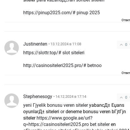
https://pinup2025.com/# pinup 2025
Отве
Justinenten
• 13.12.2024 в 11:08
0
https://slottr.top/# slot siteleri
http://casinositeleri2025.pro/# betnoo
Отве
Stephenesogy
• 14.12.2024 в 17:14
0
yeni Гјyelik bonusu veren siteler
yabancД± Еџans
oyunlarД± siteleri
or
deneme bonusu veren bГјtГјn
siteler
https://www.google.ae/url?
q=https://casinositeleri2025.pro bet siteler
en