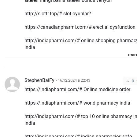
siteleri
hangi bahis siteleri bonus veriyor?
http://slottr.top/# slot oyunlar?
https://canadianpharmi.com/# erectial dysfunction
http://indiapharmi.com/# online shopping pharmac
india
Отве
StephenBaiFy
• 16.12.2024 в 22:43
0
https://indiapharmi.com/# Online medicine order
https://indiapharmi.com/# world pharmacy india
http://indiapharmi.com/# top 10 online pharmacy i
india
http://indiapharmi.com/# indian pharmacies safe