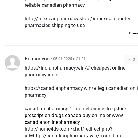
reliable canadian pharmacy
http://mexicanpharmacy.store/# mexican border
pharmacies shipping to usa
Отве
Briananeno
• 05.01.2025 в 21:21
0
https://indianpharmacy.win/# cheapest online
pharmacy india
https://canadianpharmacy.win/# legit canadian onl
pharmacy
canadian pharmacy 1 internet online drugstore
prescription drugs canada buy online
or
www
canadianonlinepharmacy
http://home4dsi.com/chat/redirect.php?
url=http://canadianpharmacy.win/ canadian