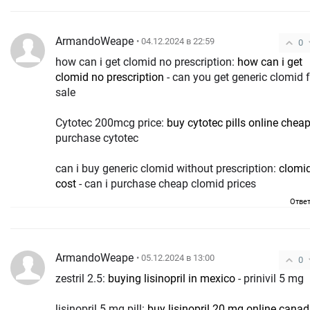
ArmandoWeape
• 04.12.2024 в 22:59
0
how can i get clomid no prescription:
how can i get
clomid no prescription
- can you get generic clomid f
sale
Cytotec 200mcg price:
buy cytotec pills online chea
purchase cytotec
can i buy generic clomid without prescription:
clomi
cost
- can i purchase cheap clomid prices
Отве
ArmandoWeape
• 05.12.2024 в 13:00
0
zestril 2.5:
buying lisinopril in mexico
- prinivil 5 mg
lisinopril 5 mg pill:
buy lisinopril 20 mg online cana