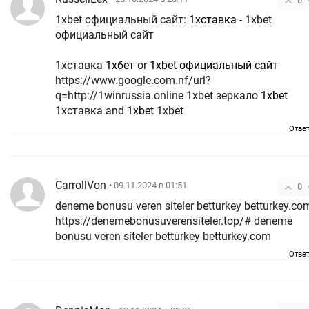
0
1xbet официальный сайт:
1хставка
- 1xbet
официальный сайт
1хставка
1хбет
or
1xbet официальный сайт
https://www.google.com.nf/url?
q=http://1winrussia.online 1xbet зеркало
1xbet
1хставка and
1xbet
1xbet
Отве
CarrollVon
• 09.11.2024 в 01:51
0
deneme bonusu veren siteler betturkey betturkey.co
https://denemebonusuverensiteler.top/# deneme
bonusu veren siteler betturkey betturkey.com
Отве