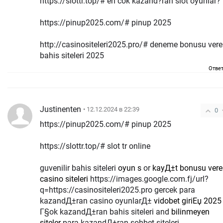
https://slottr.top/# en cok kazand?ran slot oyunlar?
https://pinup2025.com/# pinup 2025
http://casinositeleri2025.pro/# deneme bonusu ver
bahis siteleri 2025
Отве
Justinenten
• 12.12.2024 в 22:39
0
https://pinup2025.com/# pinup 2025
https://slottr.top/# slot tr online
guvenilir bahis siteleri
oyun s
or
kayД±t bonusu ver
casino siteleri
https://images.google.com.fj/url?
q=https://casinositeleri2025.pro gercek para
kazandД±ran casino oyunlarД±
vidobet giriЕџ 2025
Г§ok kazandД±ran bahis siteleri and
bilinmeyen
siteler
para kazandД±ran sohbet siteleri