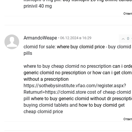
prinivil 40 mg
Отве
ArmandoWeape
• 06.12.2024 в 16:29
0
clomid for sale:
where buy clomid price
- buy clomid
pills
where to buy cheap clomid no prescription
can i ord
generic clomid no prescription
or
how can i get clom
without a prescription
https://sothebysinstitute.vfao.com/register.aspx?
Returnurl=https://clomid.store cost of cheap clomid
pill
where to buy generic clomid without dr prescript
buying clomid tablets and
how to buy clomid
get
cheap clomid price
Отве