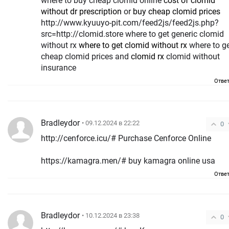
where to buy cheap clomid online
cost of clomid
without dr prescription
or
buy cheap clomid prices
http://www.kyuuyo-pit.com/feed2js/feed2js.php?
src=http://clomid.store where to get generic clomid
without rx
where to get clomid without rx
where to g
cheap clomid prices and
clomid rx
clomid without
insurance
Отве
Bradleydor
• 09.12.2024 в 22:22
0
http://cenforce.icu/# Purchase Cenforce Online
https://kamagra.men/# buy kamagra online usa
Отве
Bradleydor
• 10.12.2024 в 23:38
0