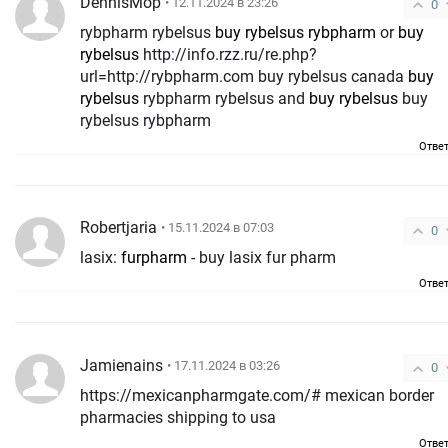
DennisMop
• 12.11.2024 в 23:26
0
rybpharm rybelsus
buy rybelsus rybpharm
or
buy
rybelsus
http://info.rzz.ru/re.php?
url=http://rybpharm.com buy rybelsus canada
buy
rybelsus
rybpharm rybelsus and
buy rybelsus
buy
rybelsus rybpharm
Отве
Robertjaria
• 15.11.2024 в 07:03
0
lasix:
furpharm
- buy lasix fur pharm
Отве
Jamienains
• 17.11.2024 в 03:26
0
https://mexicanpharmgate.com/# mexican border
pharmacies shipping to usa
Отве