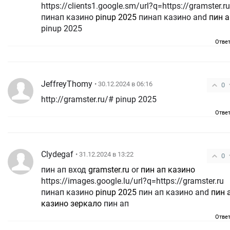
https://clients1.google.sm/url?q=https://gramster.ru
пинап казино
pinup 2025
пинап казино and
пин а
pinup 2025
Отве
JeffreyThomy
• 30.12.2024 в 06:16
0
http://gramster.ru/# pinup 2025
Отве
Clydegaf
• 31.12.2024 в 13:22
0
пин ап вход
gramster.ru
or
пин ап казино
https://images.google.lu/url?q=https://gramster.ru
пинап казино
pinup 2025
пин ап казино and
пин 
казино зеркало
пин ап
Отве