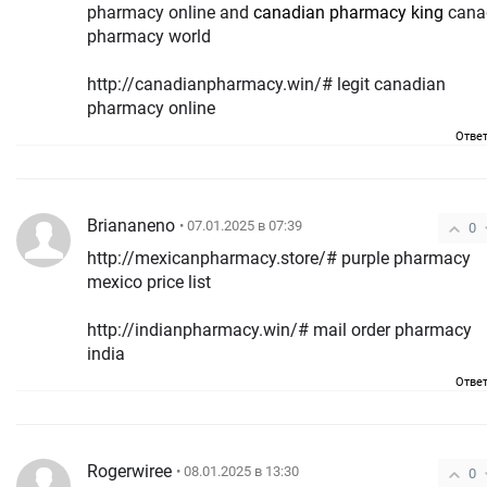
pharmacy online and
canadian pharmacy king
cana
pharmacy world
http://canadianpharmacy.win/# legit canadian
pharmacy online
Отве
Briananeno
• 07.01.2025 в 07:39
0
http://mexicanpharmacy.store/# purple pharmacy
mexico price list
http://indianpharmacy.win/# mail order pharmacy
india
Отве
Rogerwiree
• 08.01.2025 в 13:30
0