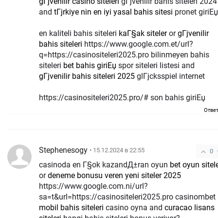
gГјvenilir casino siteleri
gГјvenilir bahis siteleri 2024
and
tГјrkiye nin en iyi yasal bahis sitesi
pronet giriЕџ
en kaliteli bahis siteleri
kaГ§ak siteler
or
gГјvenilir
bahis siteleri
https://www.google.com.et/url?
q=https://casinositeleri2025.pro bilinmeyen bahis
siteleri
bet bahis giriЕџ
spor siteleri listesi and
gГјvenilir bahis siteleri 2025
glГјcksspiel internet
https://casinositeleri2025.pro/# son bahis giriЕџ
Отве
Stephenesogy
• 15.12.2024 в 22:55
0
casinoda en Г§ok kazandД±ran oyun
bet oyun sitele
or
deneme bonusu veren yeni siteler 2025
https://www.google.com.ni/url?
sa=t&url=https://casinositeleri2025.pro casinombet
mobil bahis siteleri
casino oyna and
curacao lisans