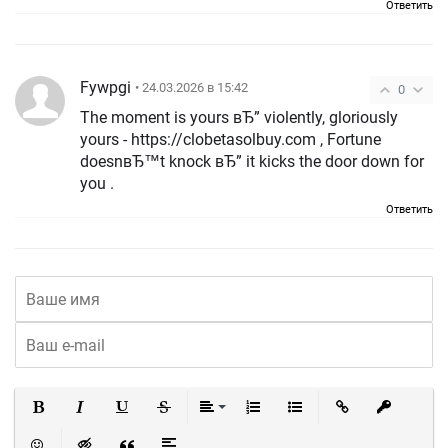
Ответить
Fywpgi
• 24.03.2026 в 15:42
0
The moment is yours вЂ” violently, gloriously
yours - https://clobetasolbuy.com , Fortune
doesnвЂ™t knock вЂ” it kicks the door down for
you .
Ответить
Полужирный
Курсив
Подчеркнутый
Зачеркнутый
Выравнивание
Нумерованный список
Маркированный список
Вставить ссылку
Вставить 