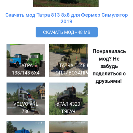
Скачать мод Татра 813 8x8 для Фермер Симулятор
2019
СКАЧАТЬ МОД - 48 MB
Понравилась
мод? Не
ТАТРА
TATRA T148 PHM
забудь
138/148 6Х4
ТОПЛИВОЗАПРАВЩИК
поделиться с
друзьями!
VOLVO VNL
УРАЛ 4320
780
ТЯГАЧ