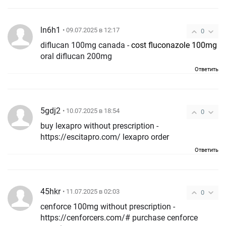
ln6h1
• 09.07.2025 в 12:17
0
diflucan 100mg canada -
cost fluconazole 100mg
oral diflucan 200mg
Ответить
5gdj2
• 10.07.2025 в 18:54
0
buy lexapro without prescription -
https://escitapro.com/ lexapro order
Ответить
45hkr
• 11.07.2025 в 02:03
0
cenforce 100mg without prescription -
https://cenforcers.com/# purchase cenforce