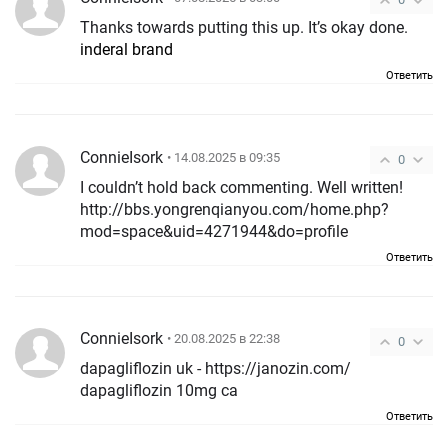
Thanks towards putting this up. It’s okay done.
inderal brand
Ответить
ConnieIsork
• 14.08.2025 в 09:35
0
I couldn’t hold back commenting. Well written!
http://bbs.yongrenqianyou.com/home.php?
mod=space&uid=4271944&do=profile
Ответить
ConnieIsork
• 20.08.2025 в 22:38
0
dapagliflozin uk - https://janozin.com/
dapagliflozin 10mg ca
Ответить