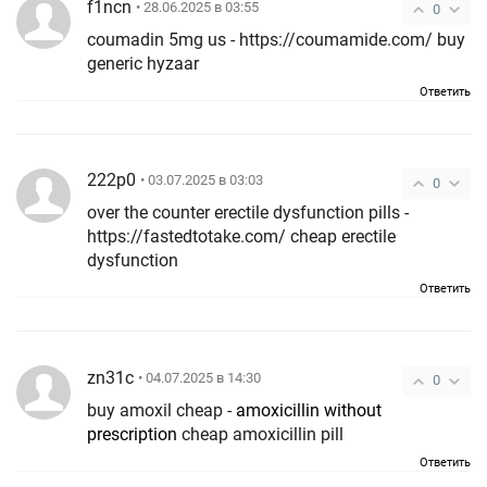
f1ncn
• 28.06.2025 в 03:55
0
coumadin 5mg us - https://coumamide.com/ buy
generic hyzaar
Ответить
222p0
• 03.07.2025 в 03:03
0
over the counter erectile dysfunction pills -
https://fastedtotake.com/ cheap erectile
dysfunction
Ответить
zn31c
• 04.07.2025 в 14:30
0
buy amoxil cheap -
amoxicillin without
prescription
cheap amoxicillin pill
Ответить