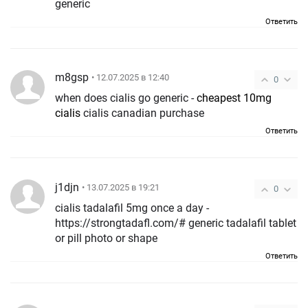
generic
Ответить
m8gsp
• 12.07.2025 в 12:40
0
when does cialis go generic -
cheapest 10mg
cialis
cialis canadian purchase
Ответить
j1djn
• 13.07.2025 в 19:21
0
cialis tadalafil 5mg once a day -
https://strongtadafl.com/# generic tadalafil tablet
or pill photo or shape
Ответить