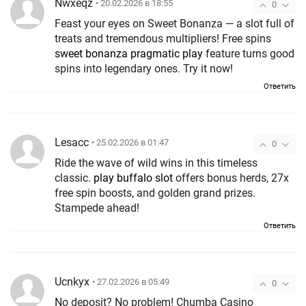
Nwxeqz
• 20.02.2026 в 18:55
0
Feast your eyes on Sweet Bonanza — a slot full of
treats and tremendous multipliers! Free spins
sweet bonanza pragmatic play
feature turns good
spins into legendary ones. Try it now!
Ответить
Lesacc
• 25.02.2026 в 01:47
0
Ride the wave of wild wins in this timeless
classic.
play buffalo slot
offers bonus herds, 27x
free spin boosts, and golden grand prizes.
Stampede ahead!
Ответить
Ucnkyx
• 27.02.2026 в 05:49
0
No deposit? No problem! Chumba Casino