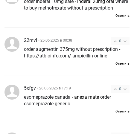
order inderal 10mg sale -
inderal 20mg oral
where
to buy methotrexate without a prescription
Ответить
22mvl
• 25.06.2025 в 00:38
0
order augmentin 375mg without prescription -
https://atbioinfo.com/ ampicillin online
Ответить
5xfgv
• 26.06.2025 в 17:19
0
esomeprazole canada -
anexa mate
order
esomeprazole generic
Ответить