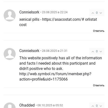
ConnieIsork
• 23.08.2025 в 22:24
0
xenical pills - https://asacostat.com/# orlistat
cost
Ответить
ConnieIsork
• 28.08.2025 в 21:31
0
This website positively has all of the information
and facts I needed about this participant and
didn’t positive who to ask.
http://web.symbol.rs/forum/member.php?
action=profile&uid=1175066
Ответить
Ohadded
• 08.10.2025 в 05:52
0