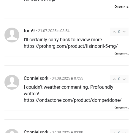
Ответить
torh9
• 21.07.2025 в 03:54
0
I’ll certainly carry back to review more.
https://prohnrg.com/product/lisinopril-5-mg/
Ответить
ConnieIsork
• 04.08.2025 в 07:55
0
I couldn’t weather commenting. Profoundly
written!
https://ondactone.com/product/domperidone/
Ответить
ConnieIsork
• 07.08.2025 в 03:00
0