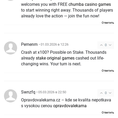
welcomes you with FREE
chumba casino games
to start winning right away. Thousands of players
already love the action — join the fun now!
Ответить
Pemenm
• 01.03.2026 в 12:26
0
Crash at x100? Possible on Stake. Thousands
already
stake original games
cashed out life-
changing wins. Your turn is next.
Ответить
Swnzfq
• 05.03.2026 в 22:50
0
Opravdovalekarna.cz – kde se kvalita nepotkava
s vysokou cenou
opravdovalekarna
Ответить