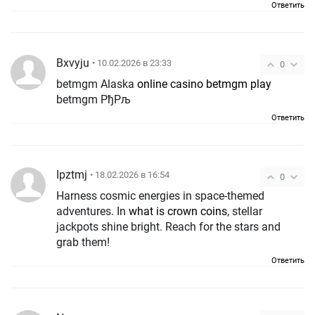
Ответить
Bxvyju
• 10.02.2026 в 23:33
0
betmgm Alaska
online casino betmgm play
betmgm РђРљ
Ответить
Ipztmj
• 18.02.2026 в 16:54
0
Harness cosmic energies in space-themed
adventures. In
what is crown coins
, stellar
jackpots shine bright. Reach for the stars and
grab them!
Ответить