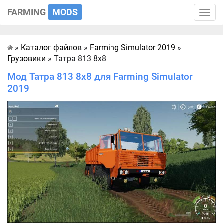
FARMING
MODS
Toggle
naviga
»
Каталог файлов
»
Farming Simulator 2019
»
Главная
Грузовики
» Татра 813 8x8
Мод Татра 813 8x8 для Farming Simulator
2019