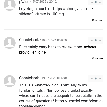
j7a28
• 15.07.2025 в 20:12
0
buy viagra hua hin - https://strongvpls.com/
sildenafil citrate ip 100 mg
Ответить
ConnieIsork
• 16.07.2025 в 05:26
0
I’ll certainly carry back to review more.
acheter
provigil en lgine
Ответить
ConnieIsork
• 19.07.2025 в 05:48
0
This is a keynote which is virtually to my
fundamentals… Numberless thanks! Exactly
where can I notice the acquaintance details in the
course of questions? https://ursxdol.com/clomid-
for-sale-50-mg/