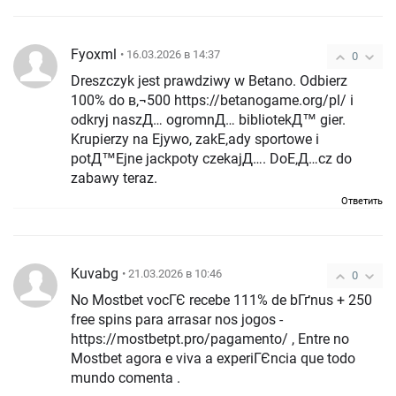
Fyoxml
• 16.03.2026 в 14:37
0
Dreszczyk jest prawdziwy w Betano. Odbierz
100% do в‚¬500 https://betanogame.org/pl/ i
odkryj naszД… ogromnД… bibliotekД™ gier.
Krupierzy na Ејywo, zakЕ‚ady sportowe i
potД™Ејne jackpoty czekajД…. DoЕ‚Д…cz do
zabawy teraz.
Ответить
Kuvabg
• 21.03.2026 в 10:46
0
No Mostbet vocГЄ recebe 111% de bГґnus + 250
free spins para arrasar nos jogos -
https://mostbetpt.pro/pagamento/ , Entre no
Mostbet agora e viva a experiГЄncia que todo
mundo comenta .