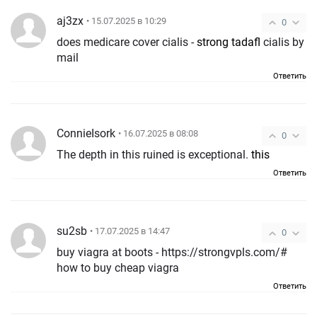
aj3zx
• 15.07.2025 в 10:29
0
does medicare cover cialis -
strong tadafl
cialis by
mail
Ответить
ConnieIsork
• 16.07.2025 в 08:08
0
The depth in this ruined is exceptional.
this
Ответить
su2sb
• 17.07.2025 в 14:47
0
buy viagra at boots - https://strongvpls.com/#
how to buy cheap viagra
Ответить