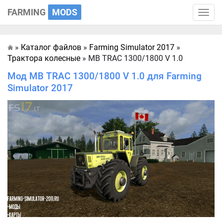
FARMING
MODS
Toggle
naviga
»
Каталог файлов
»
Farming Simulator 2017
»
Главная
Трактора колесные
» MB TRAC 1300/1800 V 1.0
Мод MB TRAC 1300/1800 V 1.0 для Farming
Simulator 2017