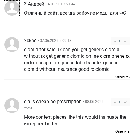
2
Андрей
• 4-01-2019, 21:47
Отличный сайт, всегда рабочие моды для ФС
2ckne
• 07.06.2025 в 09:18
0
clomid for sale uk can you get generic clomid
without rx get generic clomid online
clomiphene rx
order cheap clomiphene tablets order generic
clomid without insurance good rx clomid
Ответить
cialis cheap no prescription
• 08.06.2025 в
0
22:30
More content pieces like this would insinuate the
интернет better.
Ответить