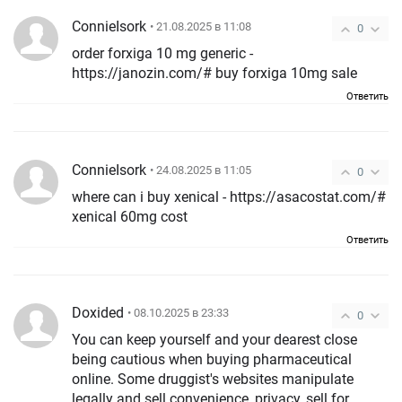
ConnieIsork
• 21.08.2025 в 11:08
0
order forxiga 10 mg generic -
https://janozin.com/# buy forxiga 10mg sale
Ответить
ConnieIsork
• 24.08.2025 в 11:05
0
where can i buy xenical - https://asacostat.com/#
xenical 60mg cost
Ответить
Doxided
• 08.10.2025 в 23:33
0
You can keep yourself and your dearest close
being cautious when buying pharmaceutical
online. Some druggist's websites manipulate
legally and sell convenience, privacy, sell for