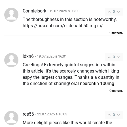
ConnieIsork
• 19.07.2025 в 08:00
0
The thoroughness in this section is noteworthy.
https://ursxdol.com/sildenafil-50-mg-in/
Ответить
ldxn6
• 19.07.2025 в 16:01
0
Greetings! Extremely gainful suggestion within
this article! It’s the scarcely changes which liking
espy the largest changes. Thanks a a quantity in
the direction of sharing!
oral neurontin 100mg
Ответить
rqs56
• 22.07.2025 в 10:03
0
More delight pieces like this would create the