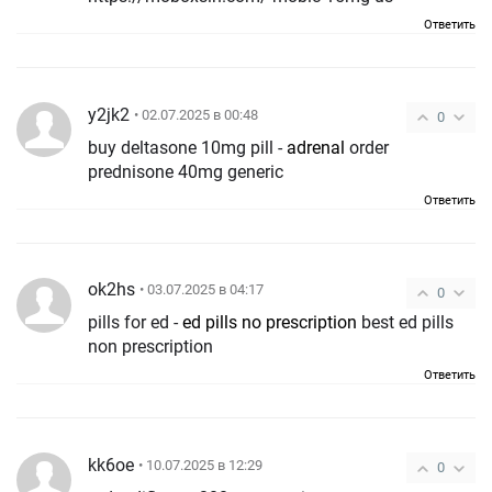
Ответить
y2jk2
• 02.07.2025 в 00:48
0
buy deltasone 10mg pill -
adrenal
order
prednisone 40mg generic
Ответить
ok2hs
• 03.07.2025 в 04:17
0
pills for ed -
ed pills no prescription
best ed pills
non prescription
Ответить
kk6oe
• 10.07.2025 в 12:29
0