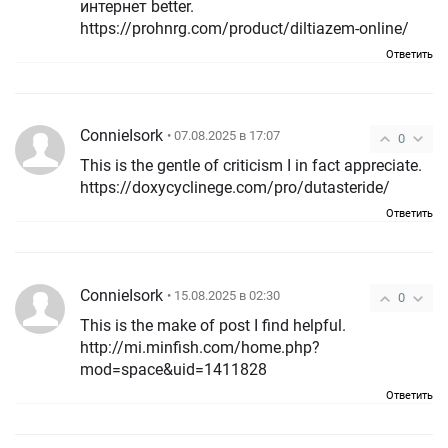
интернет better.
https://prohnrg.com/product/diltiazem-online/
Ответить
ConnieIsork
• 07.08.2025 в 17:07
0
This is the gentle of criticism I in fact appreciate.
https://doxycyclinege.com/pro/dutasteride/
Ответить
ConnieIsork
• 15.08.2025 в 02:30
0
This is the make of post I find helpful.
http://mi.minfish.com/home.php?
mod=space&uid=1411828
Ответить