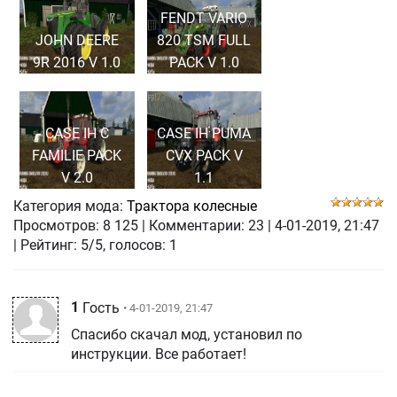
FENDT VARIO
JOHN DEERE
820 TSM FULL
9R 2016 V 1.0
PACK V 1.0
CASE IH C
CASE IH PUMA
FAMILIE PACK
CVX PACK V
V 2.0
1.1
Категория мода:
Трактора колесные
Просмотров:
8 125
|
Комментарии:
23
|
4-01-2019, 21:47
| Рейтинг: 5/5, голосов:
1
1
Гость
• 4-01-2019, 21:47
Спасибо скачал мод, установил по
инструкции. Все работает!