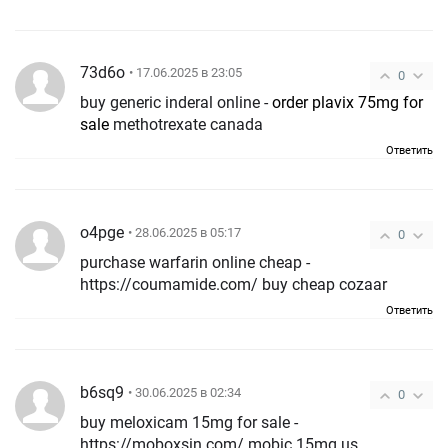
73d6o
• 17.06.2025 в 23:05
0
buy generic inderal online -
order plavix 75mg for
sale
methotrexate canada
Ответить
o4pge
• 28.06.2025 в 05:17
0
purchase warfarin online cheap -
https://coumamide.com/ buy cheap cozaar
Ответить
b6sq9
• 30.06.2025 в 02:34
0
buy meloxicam 15mg for sale -
https://moboxsin.com/ mobic 15mg us