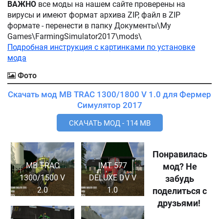
ВАЖНО
все моды на нашем сайте проверены на
вирусы и имеют формат архива ZIP, файл в ZIP
формате - перенести в папку Документы\My
Games\FarmingSimulator2017\mods\
Подробная инструкция с картинками по установке
мода
Фото
Скачать мод MB TRAC 1300/1800 V 1.0 для Фермер
Симулятор 2017
СКАЧАТЬ МОД - 114 MB
Понравилась
MB TRAC
IMT 577
мод? Не
1300/1500 V
DELUXE DV V
забудь
2.0
1.0
поделиться с
друзьями!