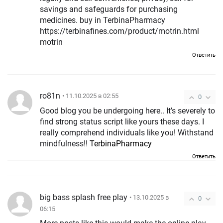
savings and safeguards for purchasing
medicines. buy in TerbinaPharmacy
https://terbinafines.com/product/motrin.html
motrin
Ответить
ro81n
• 11.10.2025 в 02:55
0
Good blog you be undergoing here.. It’s severely to
find strong status script like yours these days. I
really comprehend individuals like you! Withstand
mindfulness!!
TerbinaPharmacy
Ответить
big bass splash free play
• 13.10.2025 в
0
06:15