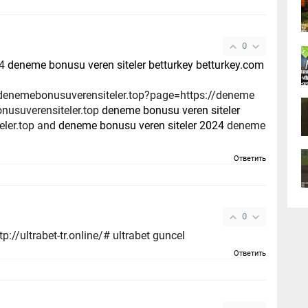
0
24
deneme bonusu veren siteler betturkey betturkey.com
/denemebonusuverensiteler.top?page=https://deneme
nusuverensiteler.top
deneme bonusu veren siteler
ler.top and
deneme bonusu veren siteler 2024
deneme
Ответить
0
://ultrabet-tr.online/# ultrabet guncel
Ответить