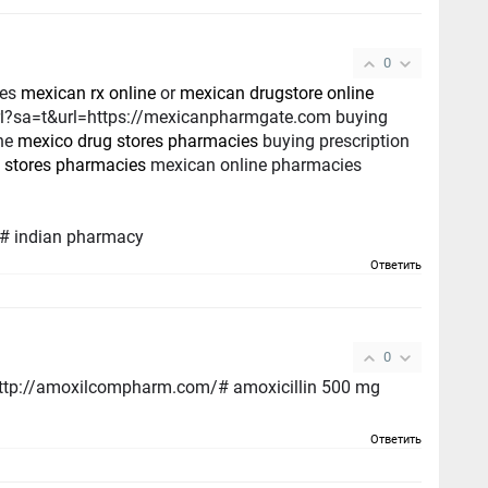
0
ies
mexican rx online
or
mexican drugstore online
rl?sa=t&url=https://mexicanpharmgate.com buying
ine
mexico drug stores pharmacies
buying prescription
 stores pharmacies
mexican online pharmacies
/# indian pharmacy
Ответить
0
http://amoxilcompharm.com/# amoxicillin 500 mg
Ответить