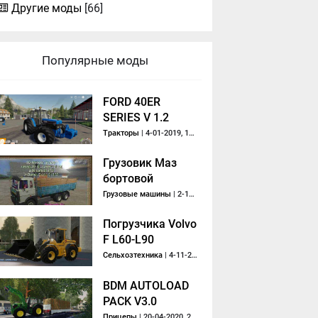
Другие моды
[66]
Популярные моды
FORD 40ER
SERIES V 1.2
Тракторы
| 4-01-2019, 11:57
Грузовик Маз
бортовой
Грузовые машины
| 2-10-2013, 21:32
Погрузчика Volvo
F L60-L90
Сельхозтехника
| 4-11-2019, 20:16
BDM AUTOLOAD
PACK V3.0
Прицепы
| 20-04-2020, 20:28