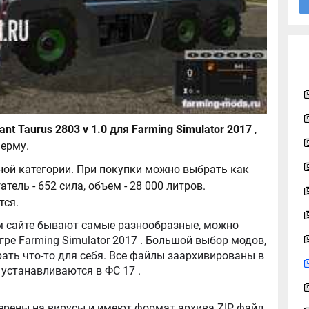
Трактор Kotte Garant Taurus 2803 v 1.0 для Farming Simulator 2017
,
ерму.
ной категории. При покупки можно выбрать как
атель - 652 сила, объем - 28 000 литров.
тся.
tor 2017 . Большой выбор модов,
ть что-то для себя. Все файлы заархивированы в
архив, легко распаковываются, и легко устанавливаются в ФС 17 .
ерены на вирусы и имеют формат архива ZIP, файл