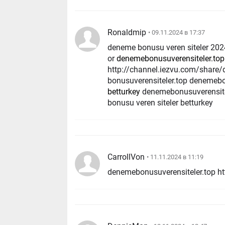
Ronaldmip
• 09.11.2024 в 17:37
deneme bonusu veren siteler 20
or
denemebonusuverensiteler.top
http://channel.iezvu.com/share
bonusuverensiteler.top denemebo
betturkey
denemebonusuverensite
bonusu veren siteler betturkey
CarrollVon
• 11.11.2024 в 11:19
denemebonusuverensiteler.top http