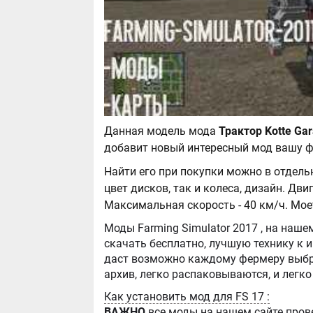
Данная модель мода
добавит новый интересный мод вашу ф
Найти его при покупки можно в отдель
цвет дисков, так и колеса, дизайн. Двиг
Максимальная скорость - 40 км/ч. Мое
Моды Farming Simulator 2017 , на нашем сайте бывают самые разнообразные, можно
скачать бесплатно, лучшую технику к игре Farming Simula
даст возможно каждому фермеру выбра
Как установить мод для FS 17 :
ВАЖНО
все моды на нашем сайте пров