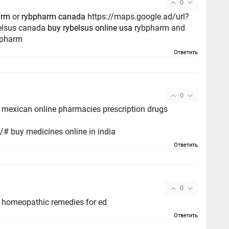
0
arm
or
rybpharm canada
https://maps.google.ad/url?
elsus canada
buy rybelsus online usa
rybpharm and
pharm
Ответить
0
mexican online pharmacies prescription drugs
# buy medicines online in india
Ответить
0
 homeopathic remedies for ed
Ответить