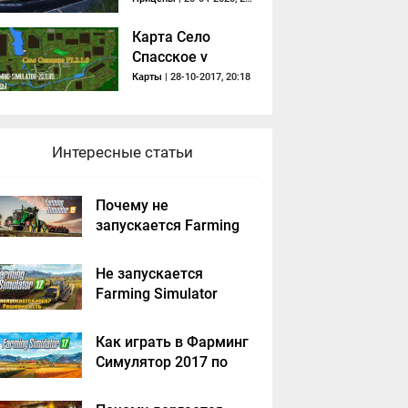
Карта Село
Спасское v
1.2.1.0
Карты
| 28-10-2017, 20:18
Интересные статьи
Почему не
запускается Farming
Simulator 2019 -
решение
Не запускается
Farming Simulator
2017 - решение
Как играть в Фарминг
Симулятор 2017 по
сети на пиратке?