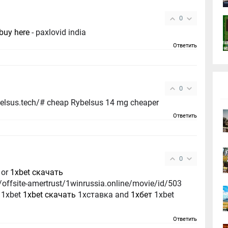
0
buy here
- paxlovid india
Ответить
0
buy semaglutide online http://rybelsus.tech/# cheap Rybelsus 14 mg cheaper
Ответить
0
or
1xbet скачать
offsite-amertrust/1winrussia.online/movie/id/503
l 1xbet
1xbet скачать
1хставка and
1хбет
1xbet
Ответить