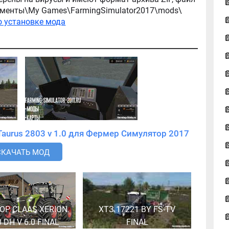
окументы\My Games\FarmingSimulator2017\mods\
о установке мода
Скачать мод Трактор Kotte Garant Taurus 2803 v 1.0 для Фермер Симулятор 2017
СКАЧАТЬ МОД
ОР CLAAS XERION
ХТЗ 17221 BY FS-TV
 DH V 6.0 FINAL
FINAL