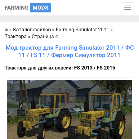
FARMING
MODS
Toggle
naviga
»
Каталог файлов
»
Farming Simulator 2011
»
Главная
Трактора
» Страница 4
Мод трактор для Farming Simulator 2011 / ФС
11 / FS 11 / Фермер Симулятор 2011
Трактора для других версий:
FS 2013
/
FS 2015