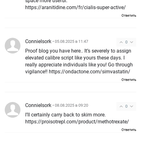
space more useful.
https://aranitidine.com/fr/cialis-super-active/
Ответить
ConnieIsork
• 05.08.2025 в 11:47
0
Proof blog you have here.. It’s severely to assign
elevated calibre script like yours these days. I
really appreciate individuals like you! Go through
vigilance!! https://ondactone.com/simvastatin/
Ответить
ConnieIsork
• 08.08.2025 в 09:20
0
I’ll certainly carry back to skim more.
https://proisotrepl.com/product/methotrexate/
Ответить