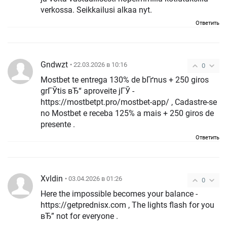
verkossa. Seikkailusi alkaa nyt.
Ответить
Gndwzt
• 22.03.2026 в 10:16
0
Mostbet te entrega 130% de bГґnus + 250 giros
grГЎtis вЂ“ aproveite jГЎ -
https://mostbetpt.pro/mostbet-app/ , Cadastre-se
no Mostbet e receba 125% a mais + 250 giros de
presente .
Ответить
Xvldin
• 03.04.2026 в 01:26
0
Here the impossible becomes your balance -
https://getprednisx.com , The lights flash for you
вЂ” not for everyone .