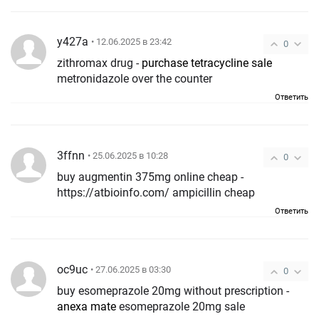
y427a
• 12.06.2025 в 23:42
0
zithromax drug -
purchase tetracycline sale
metronidazole over the counter
Ответить
3ffnn
• 25.06.2025 в 10:28
0
buy augmentin 375mg online cheap -
https://atbioinfo.com/ ampicillin cheap
Ответить
oc9uc
• 27.06.2025 в 03:30
0
buy esomeprazole 20mg without prescription -
anexa mate
esomeprazole 20mg sale