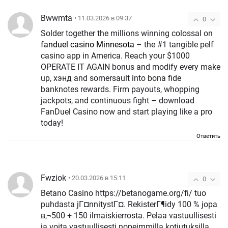
Bwwmta
• 11.03.2026 в 09:37
0
Solder together the millions winning colossal on
fanduel casino Minnesota
– the #1 tangible pelf
casino app in America. Reach your $1000
OPERATE IT AGAIN bonus and modify every make
up, хэнд and somersault into bona fide
banknotes rewards. Firm payouts, whopping
jackpots, and continuous fight – download
FanDuel Casino now and start playing like a pro
today!
Ответить
Fwziok
• 20.03.2026 в 15:11
0
Betano Casino https://betanogame.org/fi/ tuo
puhdasta jГ¤nnitystГ¤. RekisterГ¶idy 100 % jopa
в‚¬500 + 150 ilmaiskierrosta. Pelaa vastuullisesti
ja voita vastuullisesti nopeimmilla kotiutuksilla