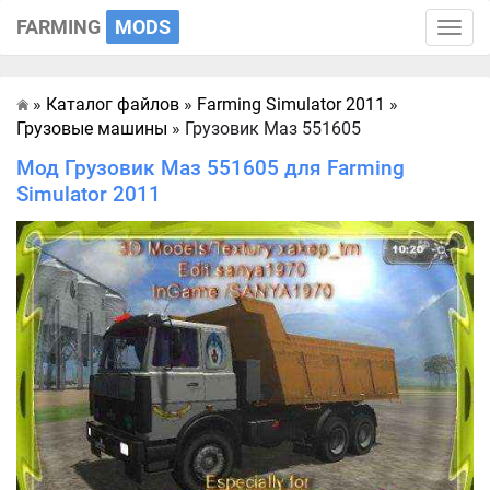
FARMING
MODS
Toggle
naviga
»
Каталог файлов
»
Farming Simulator 2011
»
Главная
Грузовые машины
» Грузовик Маз 551605
Мод Грузовик Маз 551605 для Farming
Simulator 2011