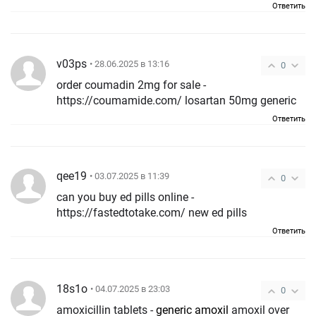
Ответить
v03ps
• 28.06.2025 в 13:16
0
order coumadin 2mg for sale -
https://coumamide.com/ losartan 50mg generic
Ответить
qee19
• 03.07.2025 в 11:39
0
can you buy ed pills online -
https://fastedtotake.com/ new ed pills
Ответить
18s1o
• 04.07.2025 в 23:03
0
amoxicillin tablets -
generic amoxil
amoxil over