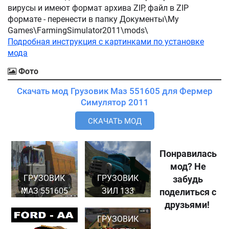
вирусы и имеют формат архива ZIP, файл в ZIP
формате - перенести в папку Документы\My
Games\FarmingSimulator2011\mods\
Подробная инструкция с картинками по установке
мода
Фото
Скачать мод Грузовик Маз 551605 для Фермер
Симулятор 2011
СКАЧАТЬ МОД
Понравилась
мод? Не
ГРУЗОВИК
ГРУЗОВИК
забудь
МАЗ 551605
ЗИЛ 133
поделиться с
друзьями!
ГРУЗОВИК