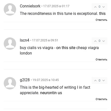
ConnieIsork
• 17.07.2025 в 01:17
0
The reconditeness in this tune is exceptional.
this
Ответить
lscn4
• 17.07.2025 в 09:51
0
buy cialis vs viagra -
on this site
cheap viagra
london
Ответить
g2l28
• 19.07.2025 в 10:45
0
This is the big-hearted of writing I in fact
appreciate.
neurontin us
Ответить