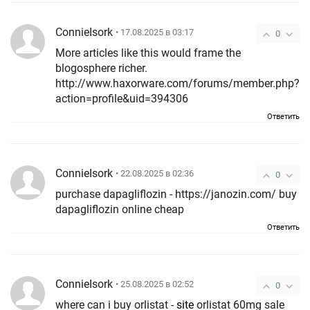
ConnieIsork
• 17.08.2025 в 03:17
0
More articles like this would frame the
blogosphere richer.
http://www.haxorware.com/forums/member.php?
action=profile&uid=394306
Ответить
ConnieIsork
• 22.08.2025 в 02:36
0
purchase dapagliflozin - https://janozin.com/ buy
dapagliflozin online cheap
Ответить
ConnieIsork
• 25.08.2025 в 02:52
0
where can i buy orlistat -
site
orlistat 60mg sale