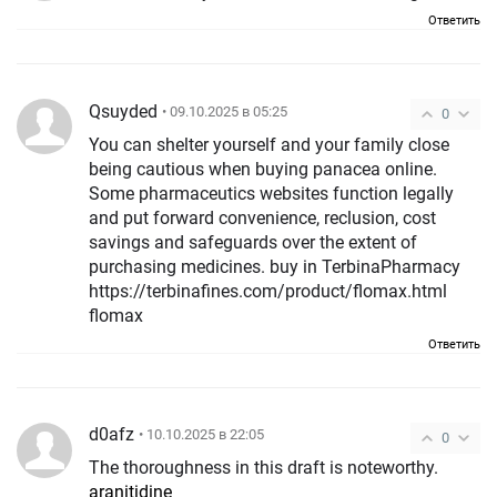
Ответить
Qsuyded
• 09.10.2025 в 05:25
0
You can shelter yourself and your family close
being cautious when buying panacea online.
Some pharmaceutics websites function legally
and put forward convenience, reclusion, cost
savings and safeguards over the extent of
purchasing medicines. buy in TerbinaPharmacy
https://terbinafines.com/product/flomax.html
flomax
Ответить
d0afz
• 10.10.2025 в 22:05
0
The thoroughness in this draft is noteworthy.
aranitidine