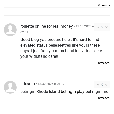
Ответить
roulette online for real money
• 13.10.2025 в
0
02:01
Good blog you procure here.. It’s hard to find
elevated status belles-lettres like yours these
days. I justifiably comprehend individuals like
you! Withstand care!!
Ответить
Ldxsmb
• 13.02.2026 в 01:17
0
betmgm Rhode Island
betmgm-play
bet mgm md
Ответить