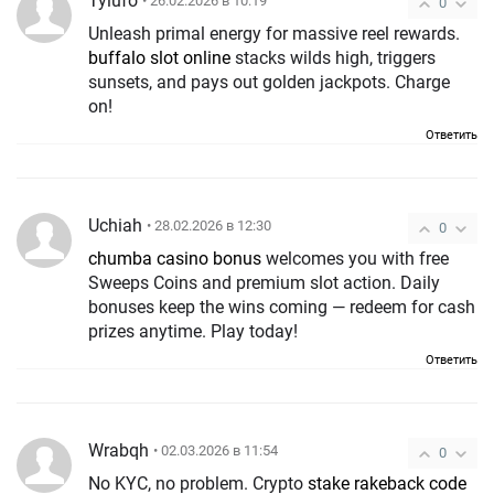
Tyiufo
• 26.02.2026 в 10:19
0
Unleash primal energy for massive reel rewards.
buffalo slot online
stacks wilds high, triggers
sunsets, and pays out golden jackpots. Charge
on!
Ответить
Uchiah
• 28.02.2026 в 12:30
0
chumba casino bonus
welcomes you with free
Sweeps Coins and premium slot action. Daily
bonuses keep the wins coming — redeem for cash
prizes anytime. Play today!
Ответить
Wrabqh
• 02.03.2026 в 11:54
0
No KYC, no problem. Crypto
stake rakeback code