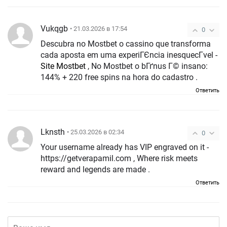
Vukqgb
• 21.03.2026 в 17:54
0
Descubra no Mostbet o cassino que transforma
cada aposta em uma experiГЄncia inesquecГ­vel -
Site Mostbet
, No Mostbet o bГґnus Г© insano:
144% + 220 free spins na hora do cadastro .
Ответить
Lknsth
• 25.03.2026 в 02:34
0
Your username already has VIP engraved on it -
https://getverapamil.com , Where risk meets
reward and legends are made .
Ответить