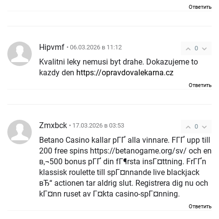
Ответить
Hipvmf
• 06.03.2026 в 11:12
0
Kvalitni leky nemusi byt drahe. Dokazujeme to
kazdy den
https://opravdovalekarna.cz
Ответить
Zmxbck
• 17.03.2026 в 03:53
0
Betano Casino kallar pГҐ alla vinnare. FГҐ upp till
200 free spins https://betanogame.org/sv/ och en
в‚¬500 bonus pГҐ din fГ¶rsta insГ¤ttning. FrГҐn
klassisk roulette till spГ¤nnande live blackjack
вЂ“ actionen tar aldrig slut. Registrera dig nu och
kГ¤nn ruset av Г¤kta casino-spГ¤nning.
Ответить