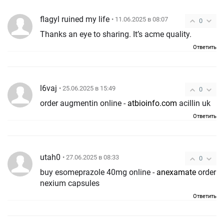
flagyl ruined my life
• 11.06.2025 в 08:07
0
Thanks an eye to sharing. It’s acme quality.
Ответить
l6vaj
• 25.06.2025 в 15:49
0
order augmentin online -
atbioinfo.com
acillin uk
Ответить
utah0
• 27.06.2025 в 08:33
0
buy esomeprazole 40mg online -
anexamate
order
nexium capsules
Ответить