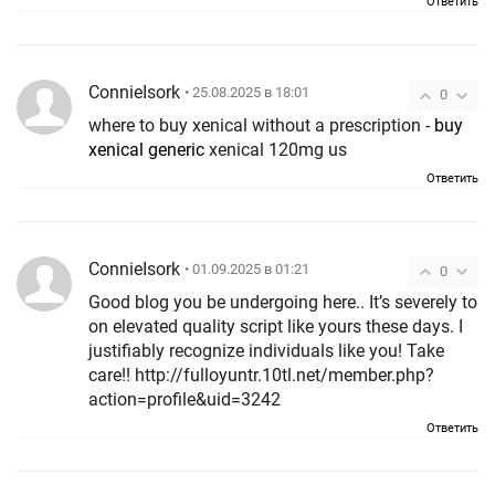
Ответить
ConnieIsork
• 25.08.2025 в 18:01
0
where to buy xenical without a prescription -
buy
xenical generic
xenical 120mg us
Ответить
ConnieIsork
• 01.09.2025 в 01:21
0
Good blog you be undergoing here.. It’s severely to
on elevated quality script like yours these days. I
justifiably recognize individuals like you! Take
care!! http://fulloyuntr.10tl.net/member.php?
action=profile&uid=3242
Ответить