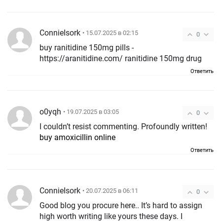
ConnieIsork
• 15.07.2025 в 02:15
0
buy ranitidine 150mg pills -
https://aranitidine.com/ ranitidine 150mg drug
Ответить
o0yqh
• 19.07.2025 в 03:05
0
I couldn’t resist commenting. Profoundly written!
buy amoxicillin online
Ответить
ConnieIsork
• 20.07.2025 в 06:11
0
Good blog you procure here.. It’s hard to assign
high worth writing like yours these days. I