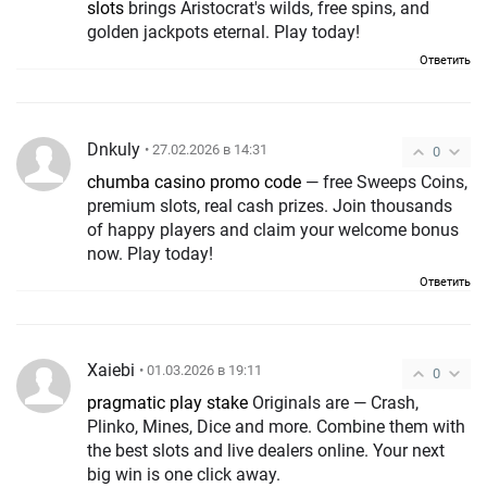
slots
brings Aristocrat's wilds, free spins, and
golden jackpots eternal. Play today!
Ответить
Dnkuly
• 27.02.2026 в 14:31
0
chumba casino promo code
— free Sweeps Coins,
premium slots, real cash prizes. Join thousands
of happy players and claim your welcome bonus
now. Play today!
Ответить
Xaiebi
• 01.03.2026 в 19:11
0
pragmatic play stake
Originals are — Crash,
Plinko, Mines, Dice and more. Combine them with
the best slots and live dealers online. Your next
big win is one click away.