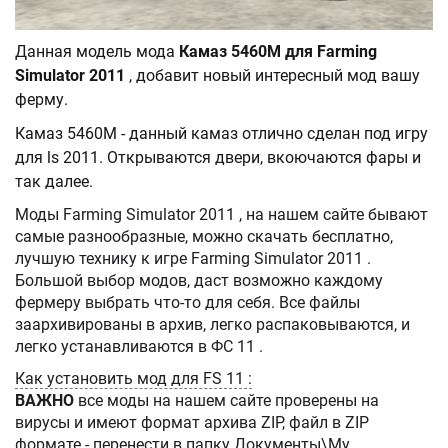
Данная модель мода
Камаз 5460M для Farming
Simulator 2011
, добавит новый интересный мод вашу
ферму.
Камаз 5460M - данный камаз отлично сделан под игру
для ls 2011. Открываются двери, вкоючаются фары и
так далее.
Моды Farming Simulator 2011 , на нашем сайте бывают
самые разнообразные, можно скачать бесплатно,
лучшую технику к игре Farming Simulator 2011 .
Большой выбор модов, даст возможно каждому
фермеру выбрать что-то для себя. Все файлы
заархивированы в архив, легко распаковываются, и
легко устанавливаются в ФС 11 .
Как установить мод для FS 11 :
ВАЖНО
все моды на нашем сайте проверены на
вирусы и имеют формат архива ZIP, файл в ZIP
формате - перенести в папку Документы\My