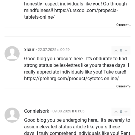
honestly respect individuals like you! Go through
mindfulness!! https://ursxdol.com/propecia-
tablets-online/
Ответить
xlxur
• 22.07.2025 в 00:29
0
Good blog you procure here.. It’s obdurate to find
strong status belles-lettres like yours these days. I
really appreciate individuals like you! Take care!!
https://prohnrg.com/product/cytotec-online/
Ответить
ConnieIsork
• 09.08.2025 в 01:05
0
Good blog you be undergoing here.. It’s severely to
assign elevated status article like yours these
days. I truly comprehend individuals like you! Rent