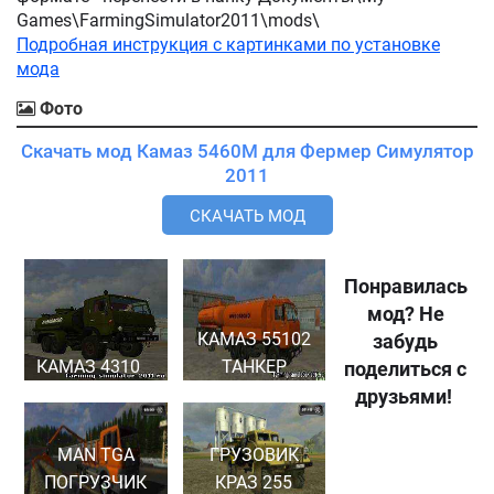
Games\FarmingSimulator2011\mods\
Подробная инструкция с картинками по установке
мода
Фото
Скачать мод Камаз 5460M для Фермер Симулятор
2011
СКАЧАТЬ МОД
Понравилась
мод? Не
КАМАЗ 55102
забудь
КАМАЗ 4310
ТАНКЕР
поделиться с
друзьями!
MAN TGA
ГРУЗОВИК
ПОГРУЗЧИК
КРАЗ 255