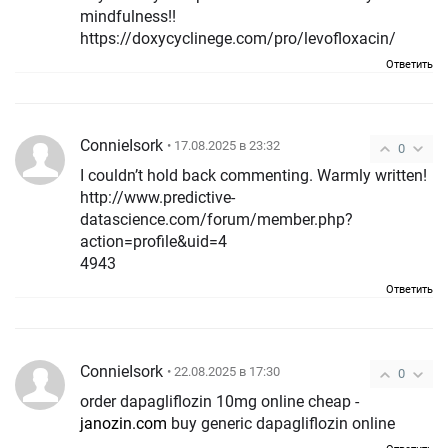
mindfulness!!
https://doxycyclinege.com/pro/levofloxacin/
Ответить
ConnieIsork
• 17.08.2025 в 23:32
0
I couldn’t hold back commenting. Warmly written!
http://www.predictive-
datascience.com/forum/member.php?
action=profile&uid=4
4943
Ответить
ConnieIsork
• 22.08.2025 в 17:30
0
order dapagliflozin 10mg online cheap -
janozin.com
buy generic dapagliflozin online