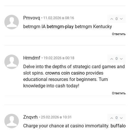
Pmvovq
• 11.02.2026 в 08:16
0
betmgm IA
betmgm-play
betmgm Kentucky
Ответить
Hrmdmf
• 19.02.2026 в 00:18
0
Delve into the depths of strategic card games and
slot spins.
crowns coin casino
provides
educational resources for beginners. Turn
knowledge into cash today!
Ответить
Znqvrh
• 25.02.2026 в 10:31
0
Charge your chance at casino immortality.
buffalo