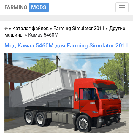
FARMING
MODS
Toggle
naviga
»
Каталог файлов
»
Farming Simulator 2011
»
Другие
Главная
машины
» Камаз 5460M
Мод Камаз 5460M для Farming Simulator 2011