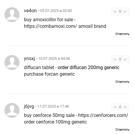
ve4on
• 05.07.2025 в 02:43
0
buy amoxicillin for sale -
https://combamoxi.com/ amoxil brand
Ответить
ynsxj
• 10.07.2025 в 04:36
0
diflucan tablet -
order diflucan 200mg generic
purchase forcan generic
Ответить
j6jvg
• 11.07.2025 в 17:40
0
buy cenforce 50mg sale - https://cenforcers.com/
order cenforce 100mg generic
Ответить