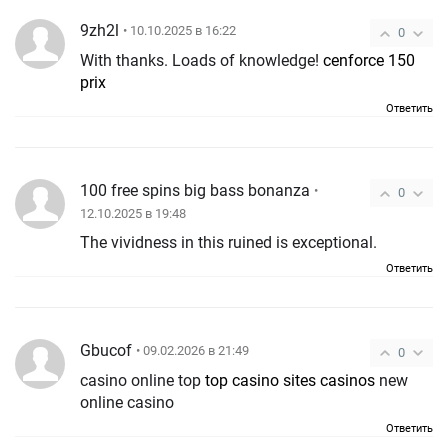
9zh2l
• 10.10.2025 в 16:22
0
With thanks. Loads of knowledge!
cenforce 150
prix
Ответить
100 free spins big bass bonanza
•
0
12.10.2025 в 19:48
The vividness in this ruined is exceptional.
Ответить
Gbucof
• 09.02.2026 в 21:49
0
casino online top
top casino sites casinos
new
online casino
Ответить