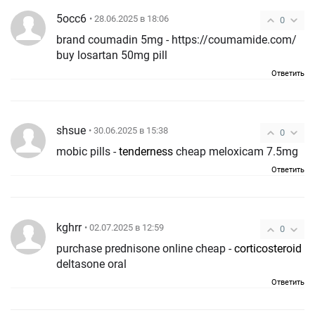
5occ6
• 28.06.2025 в 18:06
0
brand coumadin 5mg - https://coumamide.com/
buy losartan 50mg pill
Ответить
shsue
• 30.06.2025 в 15:38
0
mobic pills -
tenderness
cheap meloxicam 7.5mg
Ответить
kghrr
• 02.07.2025 в 12:59
0
purchase prednisone online cheap -
corticosteroid
deltasone oral
Ответить